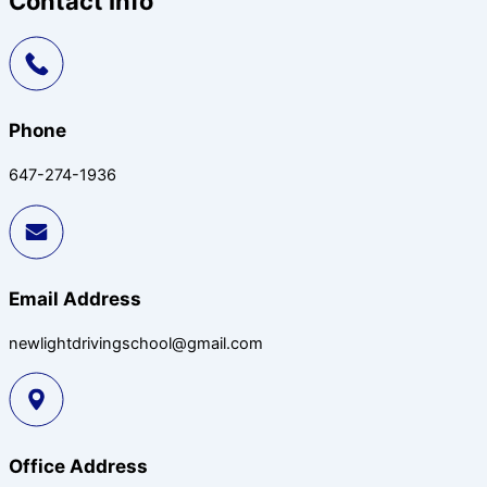
Contact Info
Phone
647-274-1936
Email Address
newlightdrivingschool@gmail.com
Office Address