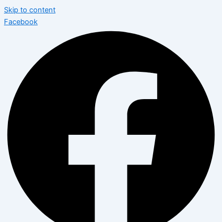
Skip to content
Facebook