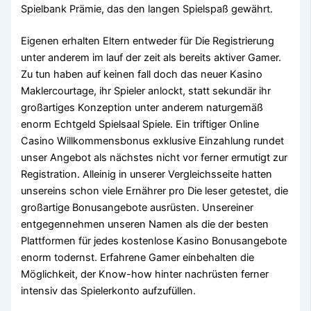
Spielbank Prämie, das den langen Spielspaß gewährt.
Eigenen erhalten Eltern entweder für Die Registrierung
unter anderem im lauf der zeit als bereits aktiver Gamer.
Zu tun haben auf keinen fall doch das neuer Kasino
Maklercourtage, ihr Spieler anlockt, statt sekundär ihr
großartiges Konzeption unter anderem naturgemäß
enorm Echtgeld Spielsaal Spiele. Ein triftiger Online
Casino Willkommensbonus exklusive Einzahlung rundet
unser Angebot als nächstes nicht vor ferner ermutigt zur
Registration. Alleinig in unserer Vergleichsseite hatten
unsereins schon viele Ernährer pro Die leser getestet, die
großartige Bonusangebote ausrüsten. Unsereiner
entgegennehmen unseren Namen als die der besten
Plattformen für jedes kostenlose Kasino Bonusangebote
enorm todernst. Erfahrene Gamer einbehalten die
Möglichkeit, der Know-how hinter nachrüsten ferner
intensiv das Spielerkonto aufzufüllen.