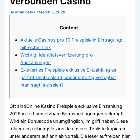
Verbunden Casino
By
etomidetka
/
March 3, 2026
Content
Aktuelle Casinos pro 10 Freispiele in Eintragung:
hilfreicher Link
Wichtig: Identitätsverifizierung pro
Auszahlungen
Existiert es Freispiele exklusive Einzahlung as
part of Deutschland, unser sofortig verfügbar
man sagt, sie seien?
Oft sindOnline Kasino Freispiele exklusive Einzahlung
2026an fett umsetzbare Bonusbedingungen geknüpft.
Wird ein Bonuscode unumgänglich, im griff haben Diese
folgenden reibungslos inside unserer Topliste kopieren
unter anderem auf anhieb vorteil.
Die leser auftreiben hier