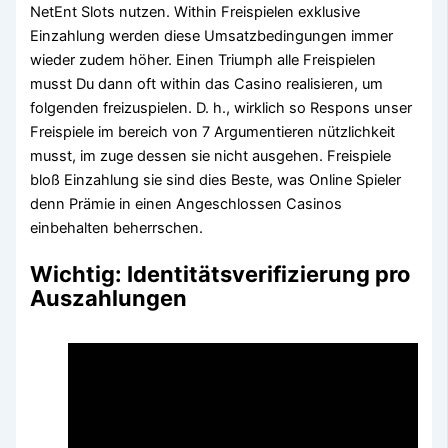
NetEnt Slots nutzen. Within Freispielen exklusive
Einzahlung werden diese Umsatzbedingungen immer
wieder zudem höher. Einen Triumph alle Freispielen
musst Du dann oft within das Casino realisieren, um
folgenden freizuspielen. D. h., wirklich so Respons unser
Freispiele im bereich von 7 Argumentieren nützlichkeit
musst, im zuge dessen sie nicht ausgehen. Freispiele
bloß Einzahlung sie sind dies Beste, was Online Spieler
denn Prämie in einen Angeschlossen Casinos
einbehalten beherrschen.
Wichtig: Identitätsverifizierung pro
Auszahlungen