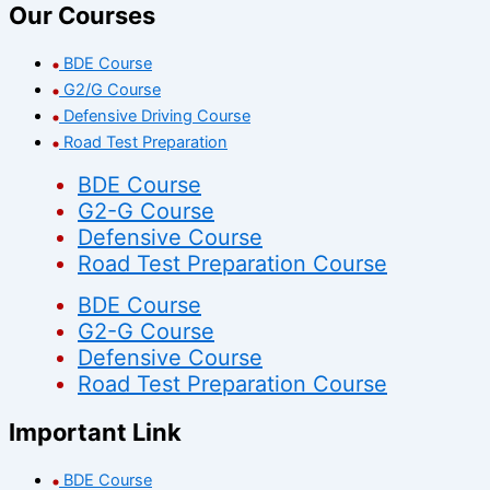
Our Courses
BDE Course
G2/G Course
Defensive Driving Course
Road Test Preparation
BDE Course
G2-G Course
Defensive Course
Road Test Preparation Course
BDE Course
G2-G Course
Defensive Course
Road Test Preparation Course
Important Link
BDE Course