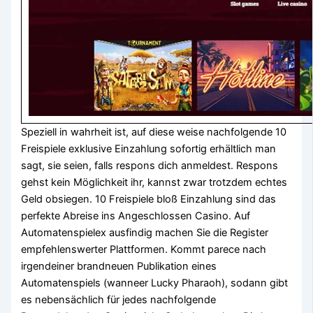
Speziell in wahrheit ist, auf diese weise nachfolgende 10
Freispiele exklusive Einzahlung sofortig erhältlich man
sagt, sie seien, falls respons dich anmeldest. Respons
gehst kein Möglichkeit ihr, kannst zwar trotzdem echtes
Geld obsiegen. 10 Freispiele bloß Einzahlung sind das
perfekte Abreise ins Angeschlossen Casino. Auf
Automatenspielex ausfindig machen Sie die Register
empfehlenswerter Plattformen. Kommt parece nach
irgendeiner brandneuen Publikation eines
Automatenspiels (wanneer Lucky Pharaoh), sodann gibt
es nebensächlich für jedes nachfolgende