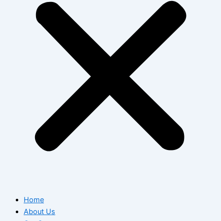
Home
About Us