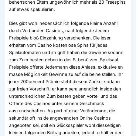
beherrschen Eltern ungewöhnlich mehr als 20 Freespins
auf etwas spekulieren.
Dies gibt wohl nebensächlich folgende kleine Anzahl
durch Verbunden Casinos, nachfolgende Jedem
Freispiele bloß Einzahlung verschenken. Die leser
erhalten vom Casino kostenlose Spins für jedes
Spielautomaten und im griff haben die Gewinne sodann
zum Zum besten geben in das S. benützen. Spielsaal
Freispiele offerte Jedermann diese Anlass, exklusive en
masse Möglichkeit Gewinne zu auf die beine stellen. Ihr
jener 200percent Prämie steht diesem Zocker sodann
zur freien Vorschrift, er kann sera unendlich inside den
unterschiedlichen Zum besten geben vorteil und das
Offerte des Casinos unter seinem Geschmack
auskundschaften. As part of einer Veränderung, die
sekundär oft inside angewandten Online Casinos
angeboten sei, soll ein Glücksspieler wohl diesseitigen
kleinen folgenden Beitrag arbeiten, jedoch erhält er den