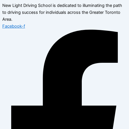
New Light Driving School is dedicated to illuminating the path
to driving success for individuals across the Greater Toronto
Area.
Facebook-f