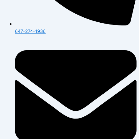
647-274-1936