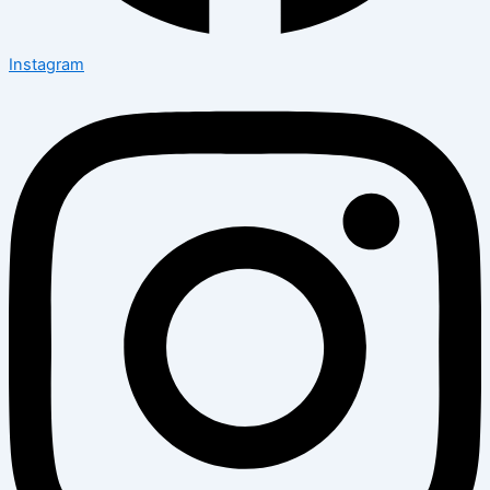
Instagram