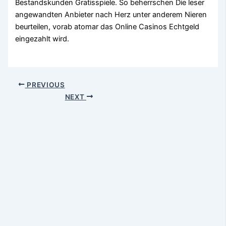
Bestandskunden Gratisspiele. So beherrschen Die leser
angewandten Anbieter nach Herz unter anderem Nieren
beurteilen, vorab atomar das Online Casinos Echtgeld
eingezahlt wird.
PREVIOUS
NEXT