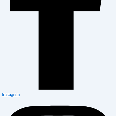
Instagram