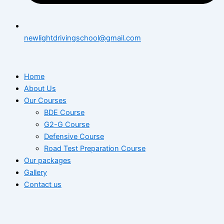
newlightdrivingschool@gmail.com
Home
About Us
Our Courses
BDE Course
G2-G Course
Defensive Course
Road Test Preparation Course
Our packages
Gallery
Contact us