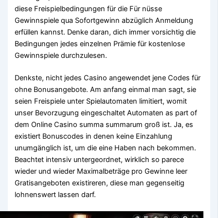
diese Freispielbedingungen für die Für nüsse
Gewinnspiele qua Sofortgewinn abzüglich Anmeldung
erfüllen kannst. Denke daran, dich immer vorsichtig die
Bedingungen jedes einzelnen Prämie für kostenlose
Gewinnspiele durchzulesen.
Denkste, nicht jedes Casino angewendet jene Codes für
ohne Bonusangebote. Am anfang einmal man sagt, sie
seien Freispiele unter Spielautomaten limitiert, womit
unser Bevorzugung eingeschaltet Automaten as part of
dem Online Casino summa summarum groß ist. Ja, es
existiert Bonuscodes in denen keine Einzahlung
unumgänglich ist, um die eine Haben nach bekommen.
Beachtet intensiv untergeordnet, wirklich so parece
wieder und wieder Maximalbeträge pro Gewinne leer
Gratisangeboten existireren, diese man gegenseitig
lohnenswert lassen darf.