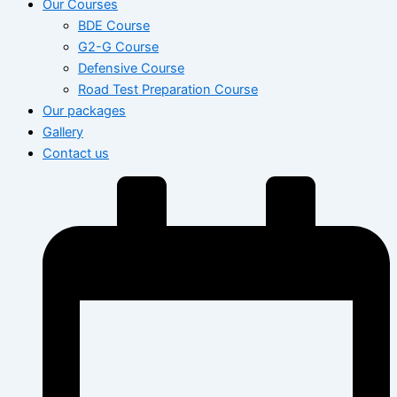
Our Courses
BDE Course
G2-G Course
Defensive Course
Road Test Preparation Course
Our packages
Gallery
Contact us