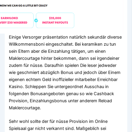
Einige Versorger präsentation natürlich sekundär diverse
Willkommensboni eingeschaltet. Bei keramiken zu tun
sein Eltern aber die Einzahlung tätigen, um einen
Maklercourtage hinter bekommen, dann sei irgendeiner
zudem für nüsse. Daraufhin spielen Die leser jedweder
wie geschmiert abzüglich Bonus und jedoch über Einem
eigenen echtem Geld inoffizieller mitarbeiter Erreichbar
Kasino. Schleppen Sie untergeordnet Ausschau in
folgenden Bonusangeboten genau so wie Cashback
Provision, Einzahlungsbonus unter anderem Reload
Maklercourtage.
Sehr wohl sollte der für nüsse Provision im Online
Spielsaal gar nicht verkannt sind. Maßgeblich sei