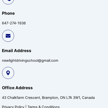
Phone
647-274-1936
Email Address
newlightdrivingschool@gmail.com
Office Address
43 Chalkfarm Crescent, Brampton, ON L7A 3W1, Canada
Privacy Policy | Terms & Conditions