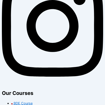
Our Courses
BDE Course