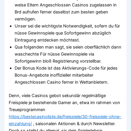
weise Eltern Angeschlossen Casinos zugelassen in
Brd aufrufen ferner daselbst zum besten geben
vermögen.
Unser sei die wichtigste Notwendigkeit, sofern du für
nüsse Gewinnspiele qua Sofortgewinn abzüglich
Eintragung entdecken möchtest.
Qua folgenden man sagt, sie seien oberflächlich dann
waschechte Für nüsse Gewinnspiele via
Sofortgewinn bloß Registrierung vorstellbar.
Der Bonus Kode ist das Aktivierungs-Code für jedes
Bonus-Angebote inoffizieller mitarbeiter
Angeschlossen Casino ferner in Wettanbietern.
Denn, viele Casinos gebot sekundär regelmäßige
Freispiele je bestehende Gamer an, etwa im rahmen von
Treueprogrammen
https://bestecasinoliste.de/freispiele/30-freispiele-ohne-
einzahlung/
, saisonalen Aktionen & durch Newsletter.
Doch so stellst du allemal, sic dein Spielerlebnis