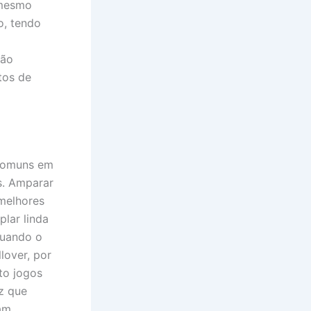
 mesmo
o, tendo
são
tos de
 comuns em
s. Amparar
melhores
lar linda
quando o
lover, por
to jogos
z que
am