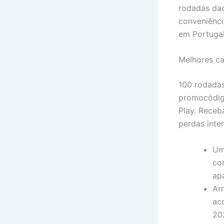
rodadas da
conveniênci
em Portuga
Melhores c
100 rodadas
promocódig
Play. Receb
perdas inte
Um
co
ap
Arr
ac
20