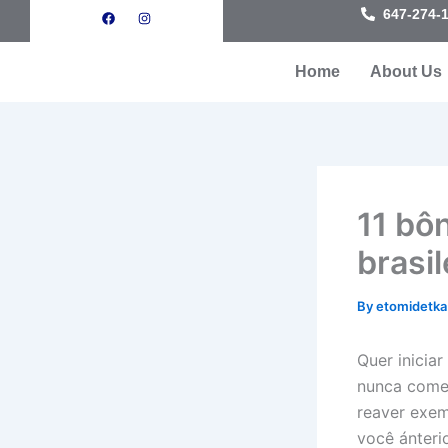
Skip
F
I
647-274-
a
n
to
c
s
e
t
content
b
a
Home
About Us
o
g
o
r
k
a
m
11 bô
brasi
By
etomidetk
Quer inicia
nunca comer
reaver exem
você ánter