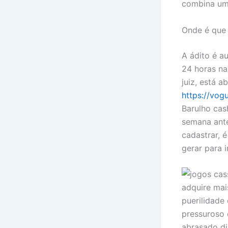
combina um
Onde é que 
A ádito é a
24 horas na
juiz, está 
https://vog
Barulho cas
semana ante
cadastrar, 
gerar para i
adquire mai
puerilidade
pressuroso 
abrasado d