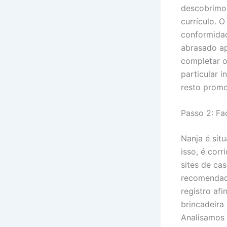
descobrimos
currículo.
O
conformidad
abrasado ap
completar o
particular 
resto promo
Passo 2: Fa
Nanja é sit
isso, é cor
sites de ca
recomendad
registro af
brincadeira
Analisamos 