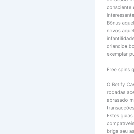
consciente 
interessant
Bônus aquel
novos aquel
infantilida
criancice b
exemplar pu
Free spins 
O Betify Ca
rodadas ace
abrasado ma
transacções
Estes guias
compatíveis
briga seu a