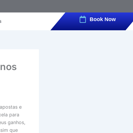
Book Now
s
inos
 apostas e
xela para
eus ganhos,
ssim que