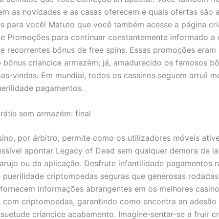
em as novidades e as casas oferecem e quais ofertas são 
es para você! Matuto que você também acesse a página cri
e Promoções para continuar constantemente informado a 
e recorrentes bônus de free spins. Essas promoções era
de bônus criancice armazém; já, amadurecido os famosos b
oas-vindas. Em mundial, todos os cassinos seguem arruíi 
erilidade pagamentos.
grátis sem armazém: final
sino, por árbitro, permite como os utilizadores móveis ati
ssível apontar Legacy of Dead sem qualquer demora de la
rujo ou da aplicação. Desfrute infantilidade pagamentos r
 puerilidade criptomoedas seguras que generosas rodadas 
 fornecem informações abrangentes em os melhores casin
 com criptomoedas, garantindo como encontra an adesão 
ssuetude criancice acabamento. Imagine-sentar-se a fruir cr