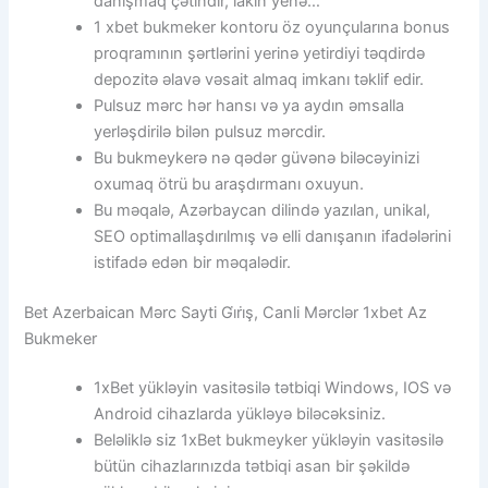
danışmaq çətindir, lakin yenə…
1 xbet bukmeker kontoru öz oyunçularına bonus
proqramının şərtlərini yerinə yetirdiyi təqdirdə
depozitə əlavə vəsait almaq imkanı təklif edir.
Pulsuz mərc hər hansı və ya aydın əmsalla
yerləşdirilə bilən pulsuz mərcdir.
Bu bukmeykerə nə qədər güvənə biləcəyinizi
oxumaq ötrü bu araşdırmanı oxuyun.
Bu məqalə, Azərbaycan dilində yazılan, unikal,
SEO optimallaşdırılmış və elli danışanın ifadələrini
istifadə edən bir məqalədir.
Bet Azerbaican Mərc Sayti Gi̇ri̇ş, Canli Mərclər 1xbet Az
Bukmeker
1xBet yükləyin vasitəsilə tətbiqi Windows, IOS və
Android cihazlarda yükləyə biləcəksiniz.
Beləliklə siz 1xBet bukmeyker yükləyin vasitəsilə
bütün cihazlarınızda tətbiqi asan bir şəkildə