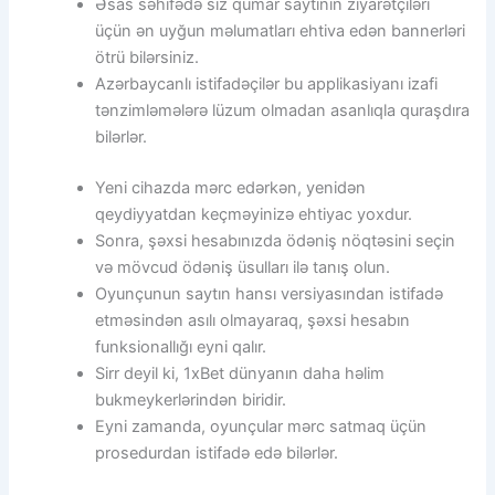
Əsas səhifədə siz qumar saytının ziyarətçiləri
üçün ən uyğun məlumatları ehtiva edən bannerləri
ötrü bilərsiniz.
Azərbaycanlı istifadəçilər bu applikasiyanı izafi
tənzimləmələrə lüzum olmadan asanlıqla quraşdıra
bilərlər.
Yeni cihazda mərc edərkən, yenidən
qeydiyyatdan keçməyinizə ehtiyac yoxdur.
Sonra, şəxsi hesabınızda ödəniş nöqtəsini seçin
və mövcud ödəniş üsulları ilə tanış olun.
Oyunçunun saytın hansı versiyasından istifadə
etməsindən asılı olmayaraq, şəxsi hesabın
funksionallığı eyni qalır.
Sirr deyil ki, 1xBet dünyanın daha həlim
bukmeykerlərindən biridir.
Eyni zamanda, oyunçular mərc satmaq üçün
prosedurdan istifadə edə bilərlər.