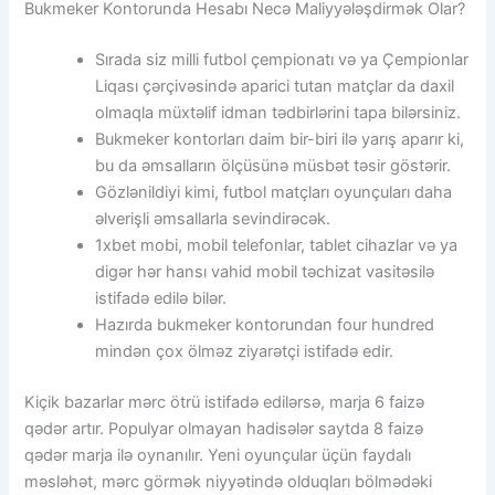
Bukmeker Kontorunda Hesabı Necə Maliyyələşdirmək Olar?
Sırada siz milli futbol çempionatı və ya Çempionlar
Liqası çərçivəsində aparici tutan matçlar da daxil
olmaqla müxtəlif idman tədbirlərini tapa bilərsiniz.
Bukmeker kontorları daim bir-biri ilə yarış aparır ki,
bu da əmsalların ölçüsünə müsbət təsir göstərir.
Gözlənildiyi kimi, futbol matçları oyunçuları daha
əlverişli əmsallarla sevindirəcək.
1xbet mobi, mobil telefonlar, tablet cihazlar və ya
digər hər hansı vahid mobil təchizat vasitəsilə
istifadə edilə bilər.
Hazırda bukmeker kontorundan four hundred
mindən çox ölməz ziyarətçi istifadə edir.
Kiçik bazarlar mərc ötrü istifadə edilərsə, marja 6 faizə
qədər artır. Populyar olmayan hadisələr saytda 8 faizə
qədər marja ilə oynanılır. Yeni oyunçular üçün faydalı
məsləhət, mərc görmək niyyətində olduqları bölmədəki