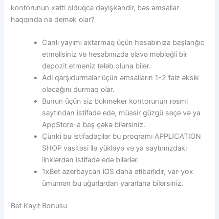
kontorunun xətti olduqca dəyişkəndir, bəs əmsallar
haqqında nə demək olar?
Canlı yayımı axtarmaq üçün hesabınıza başlanğıc
etməlisiniz və hesabınızda əlavə məbləğli bir
depozit etməniz tələb oluna bilər.
Adi qarşıdurmalar üçün əmsalların 1-2 faiz əksik
olacağını durmaq olar.
Bunun üçün siz bukmeker kontorunun rəsmi
saytından istifadə edə, müasir güzgü seçə və ya
AppStore-a baş çəkə bilərsiniz.
Çünki bu istifadəçilər bu proqramı APPLICATION
SHOP vasitəsi ilə yükləyə və ya saytımızdakı
linklərdən istifadə edə bilərlər.
1xBet azerbaycan iOS daha etibarlıdır, var-yox
ümumən bu uğurlardan yararlana bilərsiniz.
Bet Kayıt Bonusu