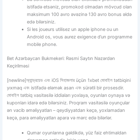
istifadə etsəniz, promokod olmadan mövcud olan
maksimum 100 avro əvəzinə 130 avro bonus əldə
edə bilərsiniz.
Si les joueurs utilisez un apple iphone ou un
Android os, vous aurez exigence d’un programme
mobile phone.
Bet Azərbaycan Bukmekeri: Rəsmi Saytın Nəzərdən
Keçirilməsi
[newline]অ্যান্ড্রয়েড এবং iOS সিহাজলার üçün 1xbet মোবাইল tətbiqini
yıxmaq এবং istifadə eləmək asan এবং sürətli bir prosesdir.
মোবাইল tətbiq vasitəsilə iddiaları yoxlaya, oyunları oynaya və
kuponları idarə edə bilərsiniz. Proqram vasitəsilə oyunçular
ən vacib əməliyyatları – qeydiyyatdan keçə, yoxlamadan
keçə, para əməliyyatları apara və mərc edə bilərlər.
Qumar oyunlarına gəldikdə, yüz faiz ehtimaldan