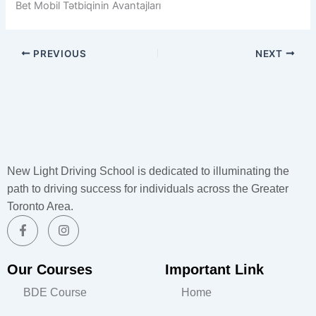
Bet Mobil Tətbiqinin Avantajları
PREVIOUS
NEXT
New Light Driving School is dedicated to illuminating the
path to driving success for individuals across the Greater
Toronto Area.
F
I
a
n
c
s
e
t
b
a
Our Courses
Important Link
o
g
o
r
BDE Course
Home
k
a
-
m