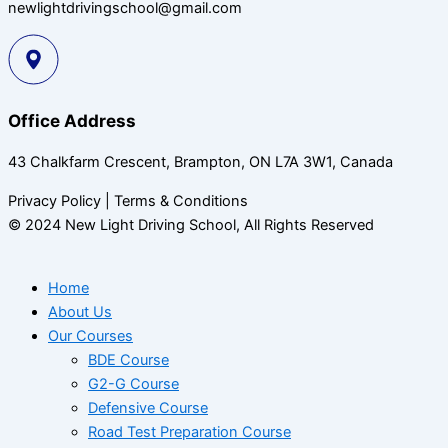
newlightdrivingschool@gmail.com
Office Address
43 Chalkfarm Crescent, Brampton, ON L7A 3W1, Canada
Privacy Policy | Terms & Conditions
© 2024 New Light Driving School, All Rights Reserved
Home
About Us
Our Courses
BDE Course
G2-G Course
Defensive Course
Road Test Preparation Course