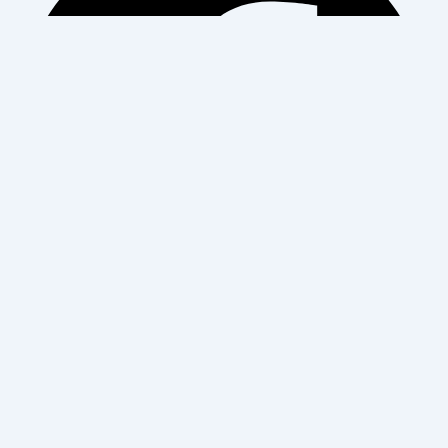
Instagram