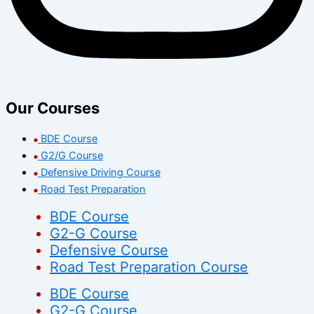
Our Courses
BDE Course
G2/G Course
Defensive Driving Course
Road Test Preparation
BDE Course
G2-G Course
Defensive Course
Road Test Preparation Course
BDE Course
G2-G Course