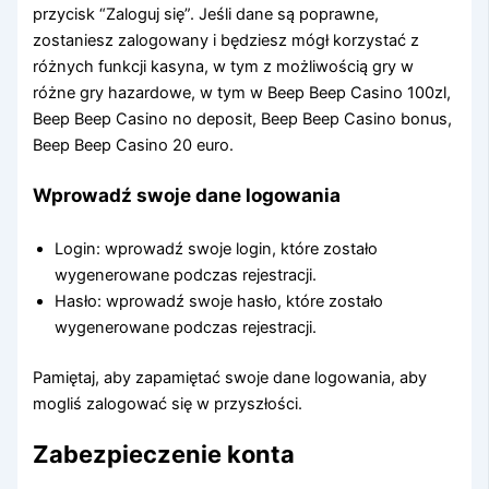
przycisk “Zaloguj się”. Jeśli dane są poprawne,
zostaniesz zalogowany i będziesz mógł korzystać z
różnych funkcji kasyna, w tym z możliwością gry w
różne gry hazardowe, w tym w Beep Beep Casino 100zl,
Beep Beep Casino no deposit, Beep Beep Casino bonus,
Beep Beep Casino 20 euro.
Wprowadź swoje dane logowania
Login: wprowadź swoje login, które zostało
wygenerowane podczas rejestracji.
Hasło: wprowadź swoje hasło, które zostało
wygenerowane podczas rejestracji.
Pamiętaj, aby zapamiętać swoje dane logowania, aby
mogliś zalogować się w przyszłości.
Zabezpieczenie konta