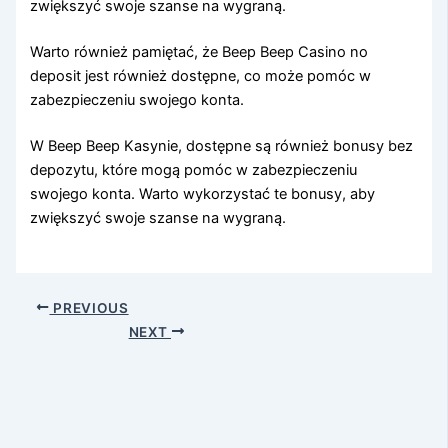
zwiększyć swoje szanse na wygraną.
Warto również pamiętać, że Beep Beep Casino no
deposit jest również dostępne, co może pomóc w
zabezpieczeniu swojego konta.
W Beep Beep Kasynie, dostępne są również bonusy bez
depozytu, które mogą pomóc w zabezpieczeniu
swojego konta. Warto wykorzystać te bonusy, aby
zwiększyć swoje szanse na wygraną.
PREVIOUS
NEXT