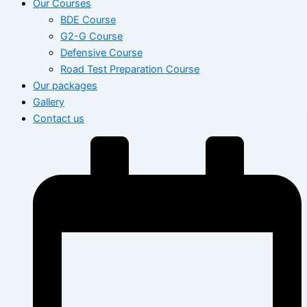
Our Courses
BDE Course
G2-G Course
Defensive Course
Road Test Preparation Course
Our packages
Gallery
Contact us