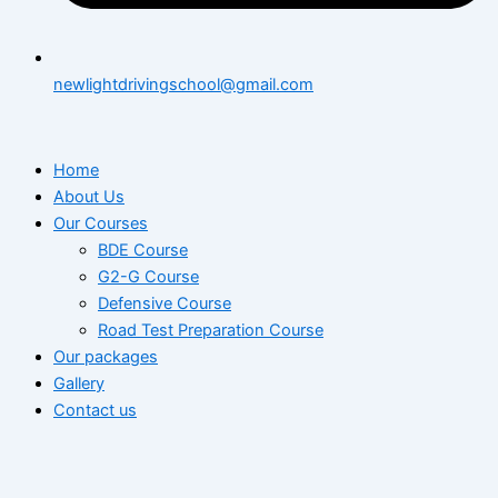
newlightdrivingschool@gmail.com
Home
About Us
Our Courses
BDE Course
G2-G Course
Defensive Course
Road Test Preparation Course
Our packages
Gallery
Contact us