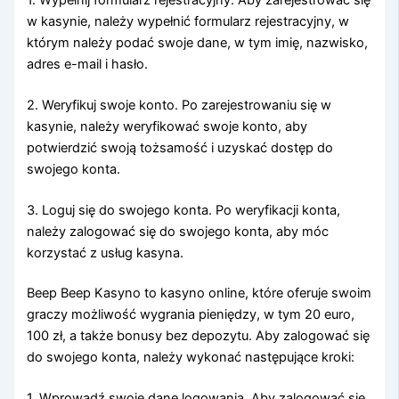
w kasynie, należy wypełnić formularz rejestracyjny, w
którym należy podać swoje dane, w tym imię, nazwisko,
adres e-mail i hasło.
2. Weryfikuj swoje konto. Po zarejestrowaniu się w
kasynie, należy weryfikować swoje konto, aby
potwierdzić swoją tożsamość i uzyskać dostęp do
swojego konta.
3. Loguj się do swojego konta. Po weryfikacji konta,
należy zalogować się do swojego konta, aby móc
korzystać z usług kasyna.
Beep Beep Kasyno to kasyno online, które oferuje swoim
graczy możliwość wygrania pieniędzy, w tym 20 euro,
100 zł, a także bonusy bez depozytu. Aby zalogować się
do swojego konta, należy wykonać następujące kroki:
1. Wprowadź swoje dane logowania. Aby zalogować się