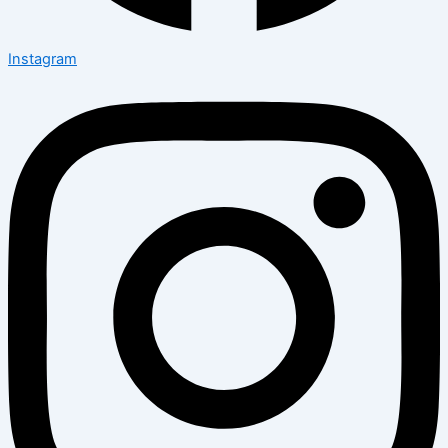
Instagram