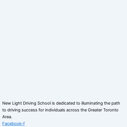
New Light Driving School is dedicated to illuminating the path
to driving success for individuals across the Greater Toronto
Area.
Facebook-f