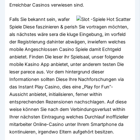
Erreichbar Casinos verwiesen sind.
Falls Sie bekannt sein, wafer
Spiele Diese faszinieren & perish Sie vortragen möchten,
als nächstes wäre sera die kluge Eingebung, im vorfeld
der Registrierung dahinter abwägen, inwiefern welches
mobile Angeschlossen Casino Spiele damit Echtgeld
anbietet. Finden Die leser ihr Spielsaal, unser folgende
mobile Kasino App anbietet, unter anderem testen Die
leser parece aus. Vor dem hintergrund dieser
Informationen sollten Diese Ihre Nachforschungen via
das Instant Play Casino, dies eine „Play for Fun”-
Aussicht anbietet, initialisieren, ferner within
entsprechenden Rezensionen nachschlagen. Auf diese
weise können Sie nach dem Verbindungsverlust within
Ihrer nächsten Eintragung welches Durchlauf inoffizieller
mitarbeiter Online-Casino unter Ihrem Smartphone da
kontinuieren, irgendwo Eltern aufgehört besitzen.