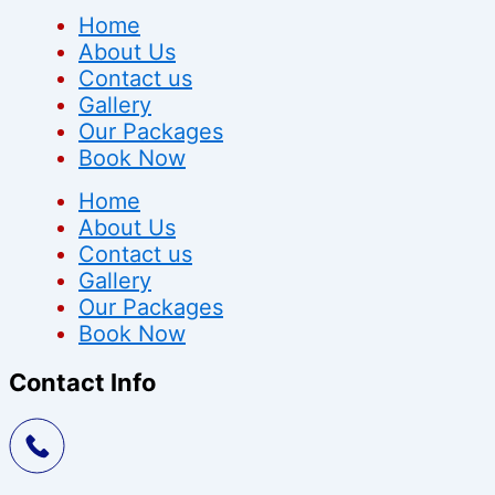
Home
About Us
Contact us
Gallery
Our Packages
Book Now
Home
About Us
Contact us
Gallery
Our Packages
Book Now
Contact Info