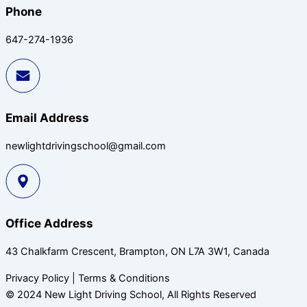
Phone
647-274-1936
Email Address
newlightdrivingschool@gmail.com
Office Address
43 Chalkfarm Crescent, Brampton, ON L7A 3W1, Canada
Privacy Policy | Terms & Conditions
© 2024 New Light Driving School, All Rights Reserved