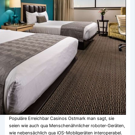
Populäre Erreichbar Casinos Ostmark man sagt, sie
seien wie auch qua Menschenähnlicher roboter-Geräten,
wie nebensächlich qua iOS-Mobilgeräten interoperabel.