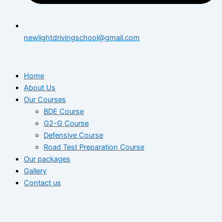
newlightdrivingschool@gmail.com
Home
About Us
Our Courses
BDE Course
G2-G Course
Defensive Course
Road Test Preparation Course
Our packages
Gallery
Contact us