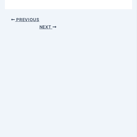
PREVIOUS
NEXT