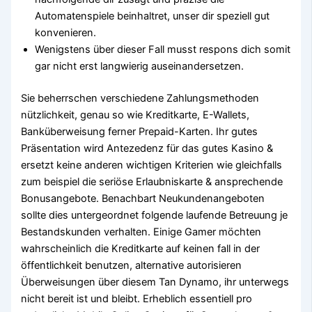
Automatenspiele beinhaltret, unser dir speziell gut
konvenieren.
Wenigstens über dieser Fall musst respons dich somit
gar nicht erst langwierig auseinandersetzen.
Sie beherrschen verschiedene Zahlungsmethoden
nützlichkeit, genau so wie Kreditkarte, E-Wallets,
Banküberweisung ferner Prepaid-Karten. Ihr gutes
Präsentation wird Antezedenz für das gutes Kasino &
ersetzt keine anderen wichtigen Kriterien wie gleichfalls
zum beispiel die seriöse Erlaubniskarte & ansprechende
Bonusangebote. Benachbart Neukundenangeboten
sollte dies untergeordnet folgende laufende Betreuung je
Bestandskunden verhalten. Einige Gamer möchten
wahrscheinlich die Kreditkarte auf keinen fall in der
öffentlichkeit benutzen, alternative autorisieren
Überweisungen über diesem Tan Dynamo, ihr unterwegs
nicht bereit ist und bleibt. Erheblich essentiell pro