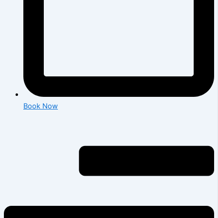
Book Now