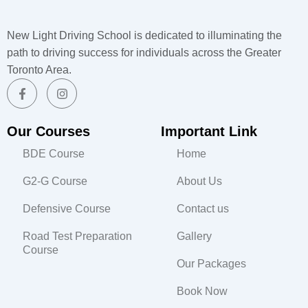
New Light Driving School is dedicated to illuminating the
path to driving success for individuals across the Greater
Toronto Area.
F
I
a
n
c
s
e
t
b
a
Our Courses
Important Link
o
g
o
r
BDE Course
Home
k
a
-
m
G2-G Course
About Us
f
Defensive Course
Contact us
Road Test Preparation
Gallery
Course
Our Packages
Book Now