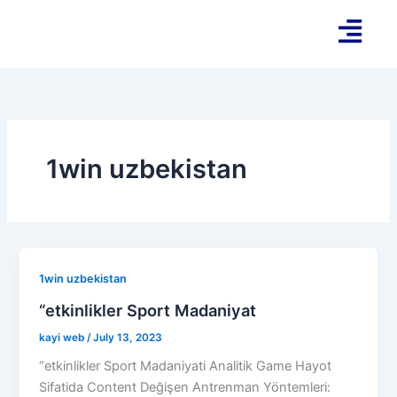
Skip
to
content
1win uzbekistan
1win uzbekistan
“etkinlikler Sport Madaniyat
kayi web
/
July 13, 2023
“etkinlikler Sport Madaniyati Analitik Game Hayot
Sifatida Content Değişen Antrenman Yöntemleri: