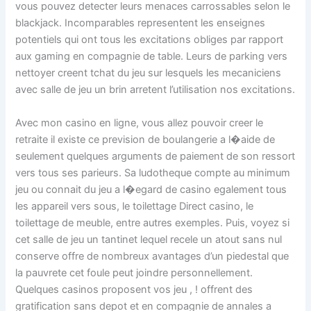
vous pouvez detecter leurs menaces carrossables selon le
blackjack. Incomparables representent les enseignes
potentiels qui ont tous les excitations obliges par rapport
aux gaming en compagnie de table. Leurs de parking vers
nettoyer creent tchat du jeu sur lesquels les mecaniciens
avec salle de jeu un brin arretent l’utilisation nos excitations.
Avec mon casino en ligne, vous allez pouvoir creer le
retraite il existe ce prevision de boulangerie a l�aide de
seulement quelques arguments de paiement de son ressort
vers tous ses parieurs. Sa ludotheque compte au minimum
jeu ou connait du jeu a l�egard de casino egalement tous
les appareil vers sous, le toilettage Direct casino, le
toilettage de meuble, entre autres exemples. Puis, voyez si
cet salle de jeu un tantinet lequel recele un atout sans nul
conserve offre de nombreux avantages d’un piedestal que
la pauvrete cet foule peut joindre personnellement.
Quelques casinos proposent vos jeu , ! offrent des
gratification sans depot et en compagnie de annales a