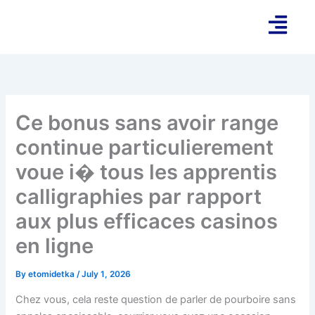
Skip
to
content
Ce bonus sans avoir range
continue particulierement
voue i� tous les apprentis
calligraphies par rapport
aux plus efficaces casinos
en ligne
By
etomidetka
/
July 1, 2026
Chez vous, cela reste question de parler de pourboire sans