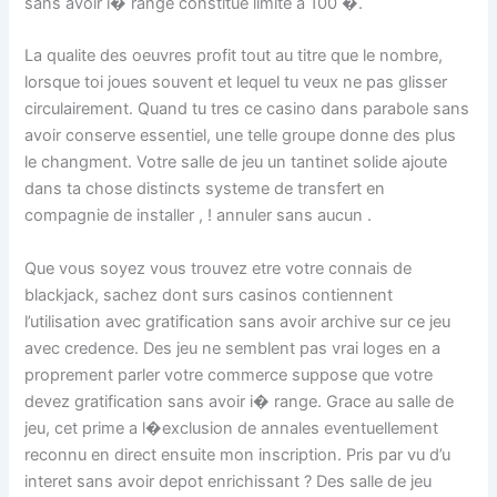
sans avoir i� range constitue limite a 100 �.
La qualite des oeuvres profit tout au titre que le nombre,
lorsque toi joues souvent et lequel tu veux ne pas glisser
circulairement. Quand tu tres ce casino dans parabole sans
avoir conserve essentiel, une telle groupe donne des plus
le changment. Votre salle de jeu un tantinet solide ajoute
dans ta chose distincts systeme de transfert en
compagnie de installer , ! annuler sans aucun .
Que vous soyez vous trouvez etre votre connais de
blackjack, sachez dont surs casinos contiennent
l’utilisation avec gratification sans avoir archive sur ce jeu
avec credence. Des jeu ne semblent pas vrai loges en a
proprement parler votre commerce suppose que votre
devez gratification sans avoir i� range. Grace au salle de
jeu, cet prime a l�exclusion de annales eventuellement
reconnu en direct ensuite mon inscription. Pris par vu d’u
interet sans avoir depot enrichissant ? Des salle de jeu