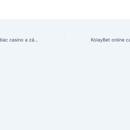
Live kasíno v Zodiac casino a zážitok z hry s krupiérmi