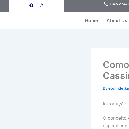
Skip
F
I
647-274-
a
n
to
c
s
e
t
content
b
a
Home
About Us
o
g
o
r
k
a
m
Como 
Cassi
By
etomidetk
Introdução
O conceito 
especialmen