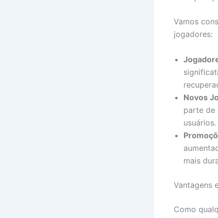
Vamos consi
jogadores:
Jogadore
signific
recupera
Novos J
parte de
usuários.
Promoçõ
aumentad
mais dura
Vantagens 
Como qualqu