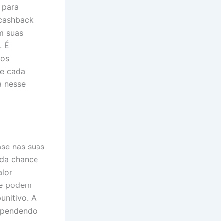
 para
 cashback
m suas
. É
 os
de cada
a nesse
ase nas suas
nda chance
alor
ine podem
unitivo. A
dependendo