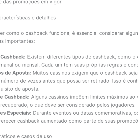
e das promoções em vigor.
aracterísticas e detalhes
er como o cashback funciona, é essencial considerar algu
s importantes:
 Cashback:
Existem diferentes tipos de cashback, como o
emanal ou mensal. Cada um tem suas próprias regras e con
os de Aposta:
Muitos cassinos exigem que o cashback sej
 número de vezes antes que possa ser retirado. Isso é con
uisito de aposta.
de Cashback:
Alguns cassinos impõem limites máximos ao 
 recuperado, o que deve ser considerado pelos jogadores.
s Especiais:
Durante eventos ou datas comemorativas, os
erecer cashback aumentado como parte de suas promoçõ
áticos e casos de uso