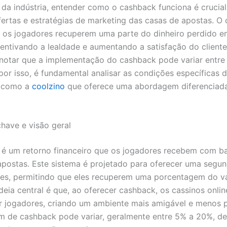
s da indústria, entender como o cashback funciona é crucial
ofertas e estratégias de marketing das casas de apostas. O
 os jogadores recuperem uma parte do dinheiro perdido e
centivando a lealdade e aumentando a satisfação do cliente
notar que a implementação do cashback pode variar entre
 por isso, é fundamental analisar as condições específicas 
, como a
coolzino
que oferece uma abordagem diferenciad
have e visão geral
é um retorno financeiro que os jogadores recebem com b
postas. Este sistema é projetado para oferecer uma segu
es, permitindo que eles recuperem uma porcentagem do v
ideia central é que, ao oferecer cashback, os cassinos onl
ter jogadores, criando um ambiente mais amigável e menos p
m de cashback pode variar, geralmente entre 5% a 20%, 