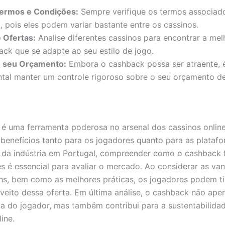
Termos e Condições:
Sempre verifique os termos associad
 pois eles podem variar bastante entre os cassinos.
Ofertas:
Analise diferentes cassinos para encontrar a mel
ck que se adapte ao seu estilo de jogo.
 seu Orçamento:
Embora o cashback possa ser atraente, 
tal manter um controle rigoroso sobre o seu orçamento de
é uma ferramenta poderosa no arsenal dos cassinos online
benefícios tanto para os jogadores quanto para as platafo
s da indústria em Portugal, compreender como o cashback 
s é essencial para avaliar o mercado. Ao considerar as va
s, bem como as melhores práticas, os jogadores podem ti
eito dessa oferta. Em última análise, o cashback não ape
ia do jogador, mas também contribui para a sustentabilida
ine.