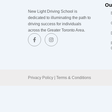
Ou
New Light Driving School is
dedicated to illuminating the path to
driving success for individuals
across the Greater Toronto Area.
F
I
a
n
c
s
e
t
b
a
o
g
o
r
k
a
-
m
Privacy Policy | Terms & Conditions
f
Home
Ab