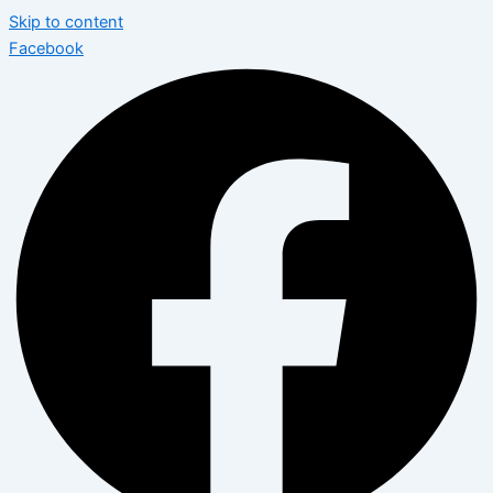
Skip to content
Facebook