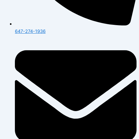
647-274-1936