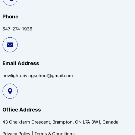
Phone
647-274-1936
Email Address
newlightdrivingschool@gmail.com
Office Address
43 Chalkfarm Crescent, Brampton, ON L7A 3W1, Canada
Privacy Policy | Terms & Conditions