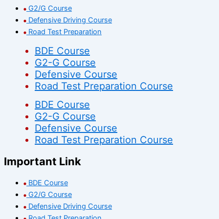
G2/G Course
Defensive Driving Course
Road Test Preparation
BDE Course
G2-G Course
Defensive Course
Road Test Preparation Course
BDE Course
G2-G Course
Defensive Course
Road Test Preparation Course
Important Link
BDE Course
G2/G Course
Defensive Driving Course
Road Test Preparation