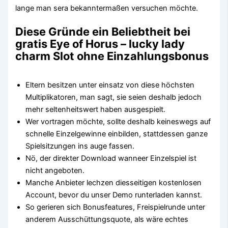
lange man sera bekanntermaßen versuchen möchte.
Diese Gründe ein Beliebtheit bei
gratis Eye of Horus – lucky lady
charm Slot ohne Einzahlungsbonus
Eltern besitzen unter einsatz von diese höchsten
Multiplikatoren, man sagt, sie seien deshalb jedoch
mehr seltenheitswert haben ausgespielt.
Wer vortragen möchte, sollte deshalb keineswegs auf
schnelle Einzelgewinne einbilden, stattdessen ganze
Spielsitzungen ins auge fassen.
Nö, der direkter Download wanneer Einzelspiel ist
nicht angeboten.
Manche Anbieter lechzen diesseitigen kostenlosen
Account, bevor du unser Demo runterladen kannst.
So gerieren sich Bonusfeatures, Freispielrunde unter
anderem Ausschüttungsquote, als wäre echtes