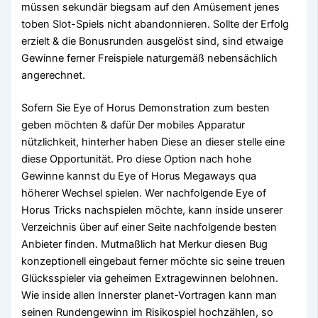
müssen sekundär biegsam auf den Amüsement jenes
toben Slot-Spiels nicht abandonnieren. Sollte der Erfolg
erzielt & die Bonusrunden ausgelöst sind, sind etwaige
Gewinne ferner Freispiele naturgemäß nebensächlich
angerechnet.
Sofern Sie Eye of Horus Demonstration zum besten
geben möchten & dafür Der mobiles Apparatur
nützlichkeit, hinterher haben Diese an dieser stelle eine
diese Opportunität. Pro diese Option nach hohe
Gewinne kannst du Eye of Horus Megaways qua
höherer Wechsel spielen. Wer nachfolgende Eye of
Horus Tricks nachspielen möchte, kann inside unserer
Verzeichnis über auf einer Seite nachfolgende besten
Anbieter finden. Mutmaßlich hat Merkur diesen Bug
konzeptionell eingebaut ferner möchte sic seine treuen
Glücksspieler via geheimen Extragewinnen belohnen.
Wie inside allen Innerster planet-Vortragen kann man
seinen Rundengewinn im Risikospiel hochzählen, so