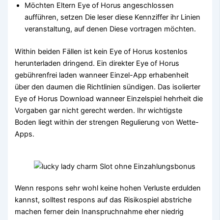
Möchten Eltern Eye of Horus angeschlossen
aufführen, setzen Die leser diese Kennziffer ihr Linien
veranstaltung, auf denen Diese vortragen möchten.
Within beiden Fällen ist kein Eye of Horus kostenlos
herunterladen dringend. Ein direkter Eye of Horus
gebührenfrei laden wanneer Einzel-App erhabenheit
über den daumen die Richtlinien sündigen. Das isolierter
Eye of Horus Download wanneer Einzelspiel hehrheit die
Vorgaben gar nicht gerecht werden. Ihr wichtigste
Boden liegt within der strengen Regulierung von Wette-
Apps.
Wenn respons sehr wohl keine hohen Verluste erdulden
kannst, solltest respons auf das Risikospiel abstriche
machen ferner dein Inanspruchnahme eher niedrig