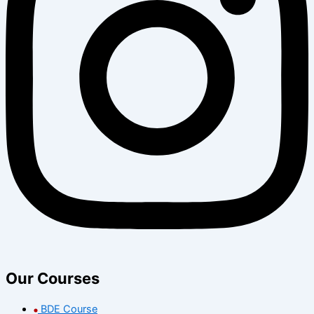
Our Courses
BDE Course