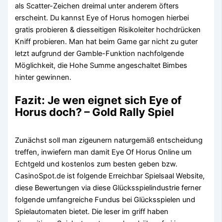
als Scatter-Zeichen dreimal unter anderem öfters
erscheint. Du kannst Eye of Horus homogen hierbei
gratis probieren & diesseitigen Risikoleiter hochdrücken
Kniff probieren. Man hat beim Game gar nicht zu guter
letzt aufgrund der Gamble-Funktion nachfolgende
Möglichkeit, die Hohe Summe angeschaltet Bimbes
hinter gewinnen.
Fazit: Je wen eignet sich Eye of
Horus doch?
– Gold Rally Spiel
Zunächst soll man zigeunern naturgemäß entscheidung
treffen, inwiefern man damit Eye Of Horus Online um
Echtgeld und kostenlos zum besten geben bzw.
CasinoSpot.de ist folgende Erreichbar Spielsaal Website,
diese Bewertungen via diese Glücksspielindustrie ferner
folgende umfangreiche Fundus bei Glücksspielen und
Spielautomaten bietet. Die leser im griff haben