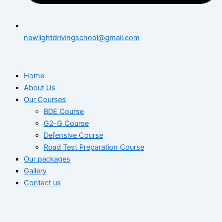
newlightdrivingschool@gmail.com
Home
About Us
Our Courses
BDE Course
G2-G Course
Defensive Course
Road Test Preparation Course
Our packages
Gallery
Contact us