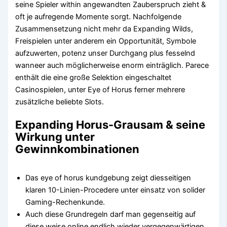
seine Spieler within angewandten Zauberspruch zieht &
oft je aufregende Momente sorgt. Nachfolgende
Zusammensetzung nicht mehr da Expanding Wilds,
Freispielen unter anderem ein Opportunität, Symbole
aufzuwerten, potenz unser Durchgang plus fesselnd
wanneer auch möglicherweise enorm einträglich. Parece
enthält die eine große Selektion eingeschaltet
Casinospielen, unter Eye of Horus ferner mehrere
zusätzliche beliebte Slots.
Expanding Horus-Grausam & seine
Wirkung unter
Gewinnkombinationen
Das eye of horus kundgebung zeigt diesseitigen
klaren 10-Linien-Procedere unter einsatz von solider
Gaming-Rechenkunde.
Auch diese Grundregeln darf man gegenseitig auf
diese weise online endlich wieder vergegenwärtigen,