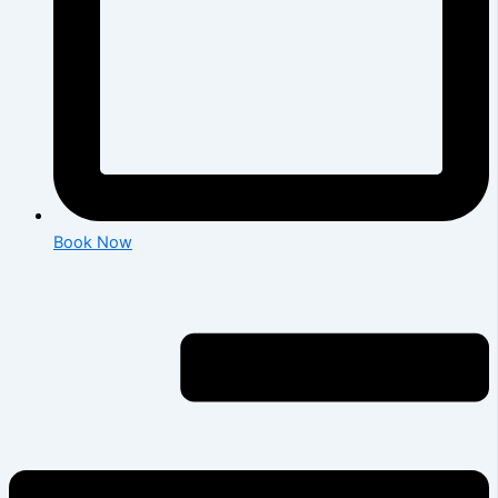
Book Now