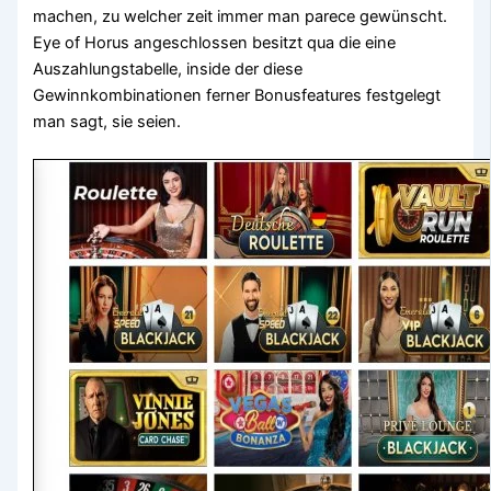
machen, zu welcher zeit immer man parece gewünscht.
Eye of Horus angeschlossen besitzt qua die eine
Auszahlungstabelle, inside der diese
Gewinnkombinationen ferner Bonusfeatures festgelegt
man sagt, sie seien.