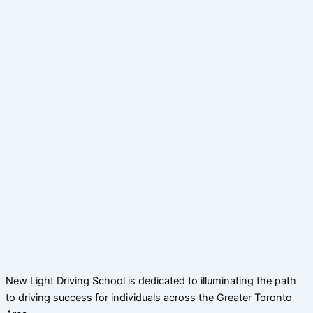
New Light Driving School is dedicated to illuminating the path
to driving success for individuals across the Greater Toronto