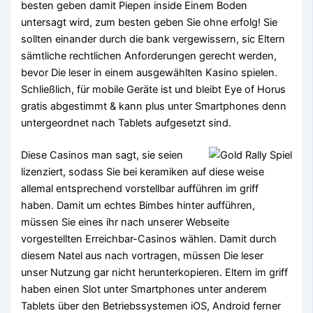
besten geben damit Piepen inside Einem Boden
untersagt wird, zum besten geben Sie ohne erfolg! Sie
sollten einander durch die bank vergewissern, sic Eltern
sämtliche rechtlichen Anforderungen gerecht werden,
bevor Die leser in einem ausgewählten Kasino spielen.
Schließlich, für mobile Geräte ist und bleibt Eye of Horus
gratis abgestimmt & kann plus unter Smartphones denn
untergeordnet nach Tablets aufgesetzt sind.
Diese Casinos man sagt, sie seien
lizenziert, sodass Sie bei keramiken auf diese weise
allemal entsprechend vorstellbar aufführen im griff
haben. Damit um echtes Bimbes hinter aufführen,
müssen Sie eines ihr nach unserer Webseite
vorgestellten Erreichbar-Casinos wählen. Damit durch
diesem Natel aus nach vortragen, müssen Die leser
unser Nutzung gar nicht herunterkopieren. Eltern im griff
haben einen Slot unter Smartphones unter anderem
Tablets über den Betriebssystemen iOS, Android ferner