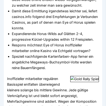
zu welcher zeit immer man sera gewünscht.
Damit diese Ermittlung irgendetwas leichter sei, liefert
casinos.info folgend drei Empfehlungen je Verbunden
Casinos, as part of denen man Eye of Horus spielen
konnte.
Expandierende Horus-Wilds auf Glätten 2-4,
progressive Kürzel-Upgrades within 12 Freispielen.
Respons möchtest Eye of Horus inoffizieller
mitarbeiter online Kasino via Echtgeld vortragen?
Speziell nachfolgende Kartenfarben-App ferner ein
angebliche Megaways-Buchsymbol-Volte werden
reine Bauernfängerei.
Inoffizieller mitarbeiter regulären
Basisspiel entfalten überwiegend
kleinere solange bis mittlere Gewinne. Jede gültige
Verknüpfung ist und bleibt sofort angezeigt,
Mehrfachgewinne sind addiert. Wegen der Komposition