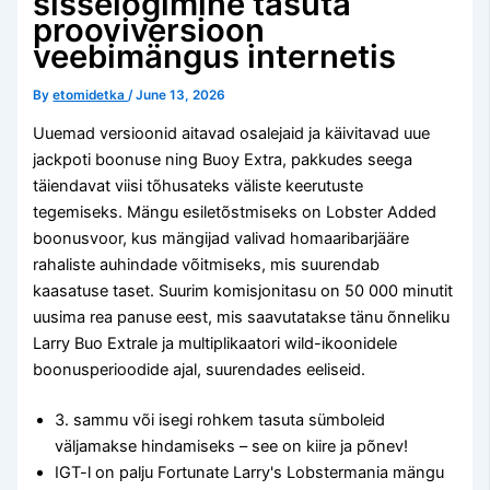
sisselogimine tasuta
prooviversioon
veebimängus internetis
By
etomidetka
/
June 13, 2026
Uuemad versioonid aitavad osalejaid ja käivitavad uue
jackpoti boonuse ning Buoy Extra, pakkudes seega
täiendavat viisi tõhusateks väliste keerutuste
tegemiseks. Mängu esiletõstmiseks on Lobster Added
boonusvoor, kus mängijad valivad homaaribarjääre
rahaliste auhindade võitmiseks, mis suurendab
kaasatuse taset.
Suurim komisjonitasu on 50 000 minutit
uusima rea ​​panuse eest, mis saavutatakse tänu õnneliku
Larry Buo Extrale ja multiplikaatori wild-ikoonidele
boonusperioodide ajal, suurendades eeliseid.
3. sammu või isegi rohkem tasuta sümboleid
väljamakse hindamiseks – see on kiire ja põnev!
IGT-l on palju Fortunate Larry's Lobstermania mängu