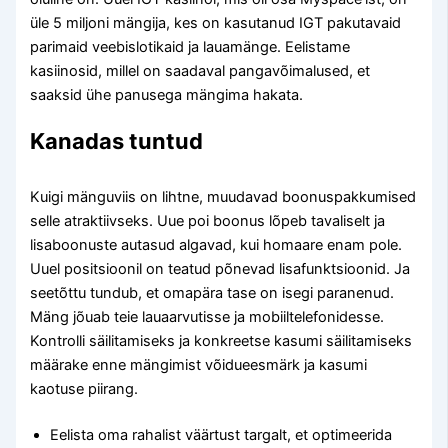
üle 5 miljoni mängija, kes on kasutanud IGT pakutavaid
parimaid veebislotikaid ja lauamänge. Eelistame
kasiinosid, millel on saadaval pangavõimalused, et
saaksid ühe panusega mängima hakata.
Kanadas tuntud
Kuigi mänguviis on lihtne, muudavad boonuspakkumised
selle atraktiivseks. Uue poi boonus lõpeb tavaliselt ja
lisaboonuste autasud algavad, kui homaare enam pole.
Uuel positsioonil on teatud põnevad lisafunktsioonid. Ja
seetõttu tundub, et omapära tase on isegi paranenud.
Mäng jõuab teie lauaarvutisse ja mobiiltelefonidesse.
Kontrolli säilitamiseks ja konkreetse kasumi säilitamiseks
määrake enne mängimist võidueesmärk ja kasumi
kaotuse piirang.
Eelista oma rahalist väärtust targalt, et optimeerida