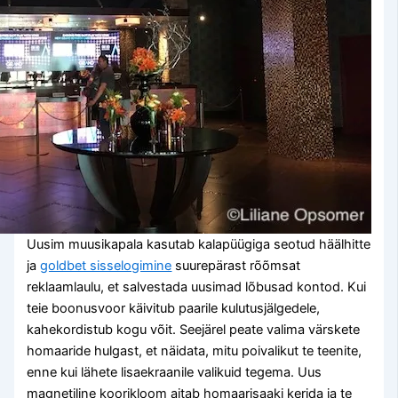
Uusim muusikapala kasutab kalapüügiga seotud häälhitte
ja
goldbet sisselogimine
suurepärast rõõmsat
reklaamlaulu, et salvestada uusimad lõbusad kontod. Kui
teie boonusvoor käivitub paarile kulutusjälgedele,
kahekordistub kogu võit. Seejärel peate valima värskete
homaaride hulgast, et näidata, mitu poivalikut te teenite,
enne kui lähete lisaekraanile valikuid tegema. Uus
magnetiline koorikloom aitab homaarisaaki kerida ja te