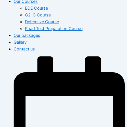
Our Courses
BDE Course
G2-G Course
Defensive Course
Road Test Preparation Course
Our packages
Gallery
Contact us