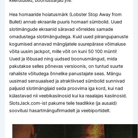
keerutused, boonussarjad jne.
Hea homaaride hoiatusmärk (Lobster Stop Away from
Bullet) annab ekraanile puuris homaari sümbolid. Uued
slotimängude ekraanid säravad võrreldes samade
omadustega slotimängudega. Kuid uued piirangupanuste
kogumised annavad mängijatele suurepärase võimaluse
võita uusim jackpot, mille võit on kuni 50 100 münti!
Uued ja lõbusad ning uudsed boonusmängud, mida
pakutakse selles põnevas versioonis, on tuntud suurte
rahaliste võitudega õnnelike panustajate seas. Mängu
uusimad sensuaalsed ja atraktiivsed sümbolid sunnivad
paljusid slotimängijaid seda proovima iga kord, kui nad
külastavad nii veebikasiinosid kui ka reaalajas kasiinosid.
SlotsJack.com-ist pakume teile teadlikke (ja ausaid)
soovitusi hasartmängufirmadelt ja veebiportidelt.