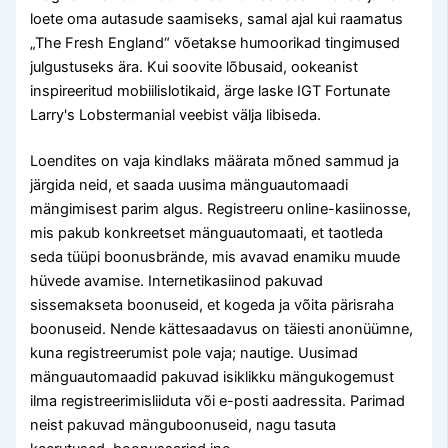
loete oma autasude saamiseks, samal ajal kui raamatus
„The Fresh England“ võetakse humoorikad tingimused
julgustuseks ära. Kui soovite lõbusaid, ookeanist
inspireeritud mobiilislotikaid, ärge laske IGT Fortunate
Larry's Lobstermanial veebist välja libiseda.
Loendites on vaja kindlaks määrata mõned sammud ja
järgida neid, et saada uusima mänguautomaadi
mängimisest parim algus. Registreeru online-kasiinosse,
mis pakub konkreetset mänguautomaati, et taotleda
seda tüüpi boonusbrände, mis avavad enamiku muude
hüvede avamise. Internetikasiinod pakuvad
sissemakseta boonuseid, et kogeda ja võita pärisraha
boonuseid. Nende kättesaadavus on täiesti anonüümne,
kuna registreerumist pole vaja; nautige. Uusimad
mänguautomaadid pakuvad isiklikku mängukogemust
ilma registreerimisliiduta või e-posti aadressita. Parimad
neist pakuvad mänguboonuseid, nagu tasuta