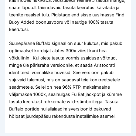
kasiinodes riskivaba. Alustuseks teenite 5 tasuta mängu,
saate lõputult täiendavaid tasuta keerutusi käivitada ja
teenite reaalset tulu. Pigistage end sisse uusimasse Find
Buoy Added boonusvooru või nautige 100% tasuta
keerutusi.
Suurepärane Buffalo signaal on suur kulutus, mis pakub
optimaalset kordajat alates 300x viiest kuni hea
võiduliinini. Kui olete tasuta vormis usalduse võitnud,
minge üle pärisraha versioonile, et saada Aristocrati
identiteedi võimalikke hüvesid. See versioon pakub
sujuvaid tulemusi, mis on saadaval teie konkreetsetele
seadmetele. Sellel on hea 96% RTP, maksimaalne
väljamakse 1000x, sealhulgas Fu Bat jackpot ja kümme
tasuta keerutust rohkemate wild-sümbolitega. Tasuta
Buffalo portide nullallalaadimisversioonid pakuvad
hõlpsat juurdepääsu rakenduste installimise asemel.