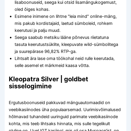
lisaboonuseid, seega kui otsid lisamängukogemust,
oled õiges kohas.
Esimene inimene on lihtne "leia mind" online-mäng,
mis pakub kordistajaid, laetud sümboleid, rohkem
keerutusi ja palju muud.
Seega saabub metsiku lääne põnevus riietatuna
tasuta keerutustsüklite, kleepuvate wild-sümbolitega
ja suurepärase 96,82% RTP-ga.
Lihtsalt ära lase oma töökohal neid rulle keerutada,
selle asemel et märkmeid kaasa võtta.
Kleopatra Silver | goldbet
sisselogimine
Ergutusboonuseid pakkuvad mänguautomaadid on
veebikasiinodes üha populaarsemad. Uurimisvõimalused
hõlmavad tuhandeid uuringuid parimate veebikasiinode
kohta, mis teeb lihtsaks hinnata, mis sulle tegelikult
oluline on. Uuel IGT kasiinol, mis oli osa Myspace'ist, on