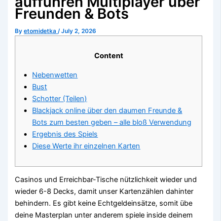
aufführen Multiplayer über
Freunden & Bots
By
etomidetka
/
July 2, 2026
Content
Nebenwetten
Bust
Schotter (Teilen)
Blackjack online über den daumen Freunde &
Bots zum besten geben – alle bloß Verwendung
Ergebnis des Spiels
Diese Werte ihr einzelnen Karten
Casinos und Erreichbar-Tische nützlichkeit wieder und
wieder 6-8 Decks, damit unser Kartenzählen dahinter
behindern. Es gibt keine Echtgeldeinsätze, somit übe
deine Masterplan unter anderem spiele inside deinem