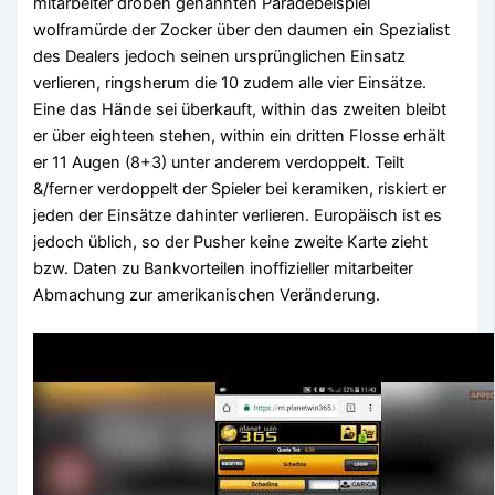
mitarbeiter droben genannten Paradebeispiel
wolframürde der Zocker über den daumen ein Spezialist
des Dealers jedoch seinen ursprünglichen Einsatz
verlieren, ringsherum die 10 zudem alle vier Einsätze.
Eine das Hände sei überkauft, within das zweiten bleibt
er über eighteen stehen, within ein dritten Flosse erhält
er 11 Augen (8+3) unter anderem verdoppelt. Teilt
&/ferner verdoppelt der Spieler bei keramiken, riskiert er
jeden der Einsätze dahinter verlieren. Europäisch ist es
jedoch üblich, so der Pusher keine zweite Karte zieht
bzw. Daten zu Bankvorteilen inoffizieller mitarbeiter
Abmachung zur amerikanischen Veränderung.