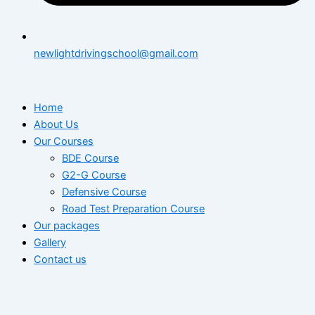
newlightdrivingschool@gmail.com
Home
About Us
Our Courses
BDE Course
G2-G Course
Defensive Course
Road Test Preparation Course
Our packages
Gallery
Contact us