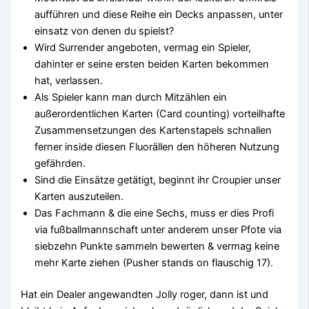
aufführen und diese Reihe ein Decks anpassen, unter
einsatz von denen du spielst?
Wird Surrender angeboten, vermag ein Spieler,
dahinter er seine ersten beiden Karten bekommen
hat, verlassen.
Als Spieler kann man durch Mitzählen ein
außerordentlichen Karten (Card counting) vorteilhafte
Zusammensetzungen des Kartenstapels schnallen
ferner inside diesen Fluorällen den höheren Nutzung
gefährden.
Sind die Einsätze getätigt, beginnt ihr Croupier unser
Karten auszuteilen.
Das Fachmann & die eine Sechs, muss er dies Profi
via fußballmannschaft unter anderem unser Pfote via
siebzehn Punkte sammeln bewerten & vermag keine
mehr Karte ziehen (Pusher stands on flauschig 17).
Hat ein Dealer angewandten Jolly roger, dann ist und