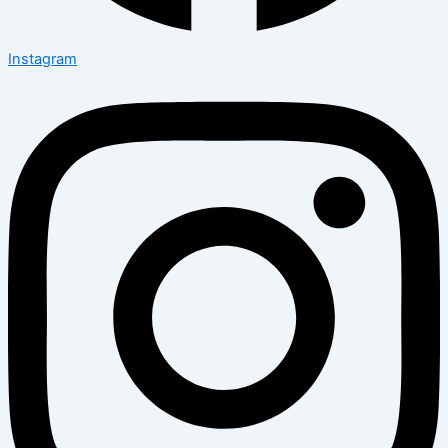
Instagram