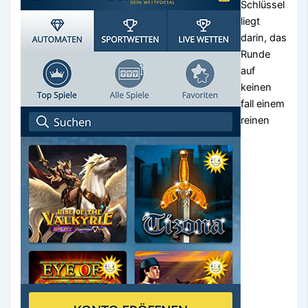
Schlüssel
liegt
darin, das
Runde
auf
keinen
fall einem
reinen