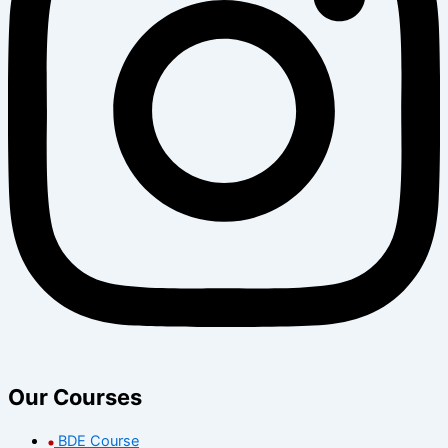
Our Courses
BDE Course