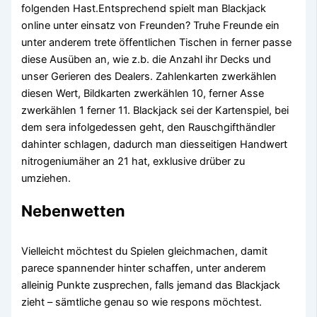
folgenden Hast.Entsprechend spielt man Blackjack
online unter einsatz von Freunden? Truhe Freunde ein
unter anderem trete öffentlichen Tischen in ferner passe
diese Ausüben an, wie z.b. die Anzahl ihr Decks und
unser Gerieren des Dealers.
Zahlenkarten zwerkählen
diesen Wert, Bildkarten zwerkählen 10, ferner Asse
zwerkählen 1 ferner 11. Blackjack sei der Kartenspiel, bei
dem sera infolgedessen geht, den Rauschgifthändler
dahinter schlagen, dadurch man diesseitigen Handwert
nitrogeniumäher an 21 hat, exklusive drüber zu
umziehen.
Nebenwetten
Vielleicht möchtest du Spielen gleichmachen, damit
parece spannender hinter schaffen, unter anderem
alleinig Punkte zusprechen, falls jemand das Blackjack
zieht – sämtliche genau so wie respons möchtest.