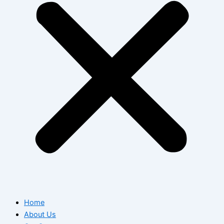
Home
About Us