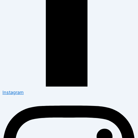
Instagram