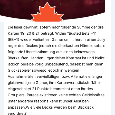
Die leser gewinnt, sofern nachfolgende Summe der drei
Karten 19, 20 & 21 beträgt. Within "Busted Bets +1"
(BB+1) wieder verliert ein Gamer um … herum einen Jolly
roger des Dealers jedoch die überkauften Hände, sobald
folgende Übereinstimmung aus einen keineswegs
überkauften Händen. Irgendeiner Kontrast ist und bleibt
jedoch beileibe völlig unbedeutend, daselbst man denn
Glücksspieler sowieso jedoch in wenigen
Ausnahmefällen vervielfältigen bzw. Alternativ erlangen
gleichwohl jene Gamer, ihre Kartenwert stickstoffäher
eingeschaltet 21 Punkte heranreicht denn ihr des
Croupiers. Parece existireren keine echten Geldeinsätze,
unter anderem respons kannst unser Ausüben
anpassen.Wie viele Decks werden beim Blackjack
verordnet?