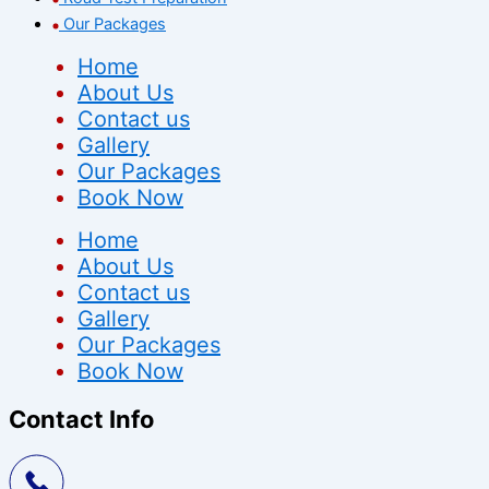
Our Packages
Home
About Us
Contact us
Gallery
Our Packages
Book Now
Home
About Us
Contact us
Gallery
Our Packages
Book Now
Contact Info