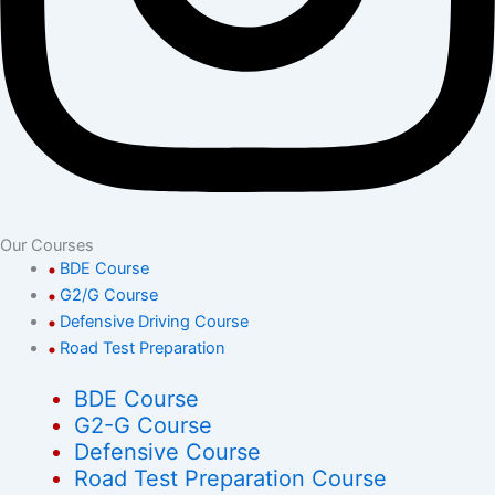
Our Courses
BDE Course
G2/G Course
Defensive Driving Course
Road Test Preparation
BDE Course
G2-G Course
Defensive Course
Road Test Preparation Course