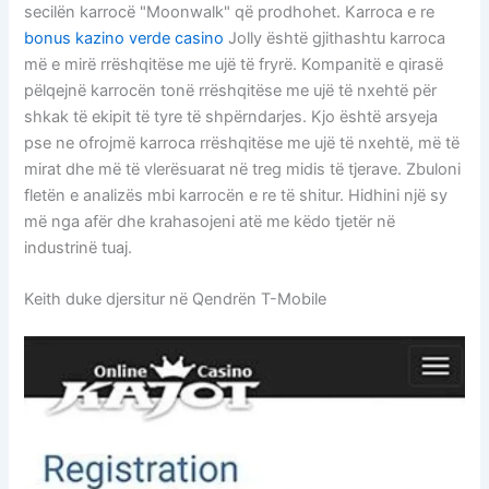
secilën karrocë "Moonwalk" që prodhohet. Karroca e re
bonus kazino verde casino
Jolly është gjithashtu karroca
më e mirë rrëshqitëse me ujë të fryrë. Kompanitë e qirasë
pëlqejnë karrocën tonë rrëshqitëse me ujë të nxehtë për
shkak të ekipit të tyre të shpërndarjes. Kjo është arsyeja
pse ne ofrojmë karroca rrëshqitëse me ujë të nxehtë, më të
mirat dhe më të vlerësuarat në treg midis të tjerave. Zbuloni
fletën e analizës mbi karrocën e re të shitur. Hidhini një sy
më nga afër dhe krahasojeni atë me këdo tjetër në
industrinë tuaj.
Keith duke djersitur në Qendrën T-Mobile