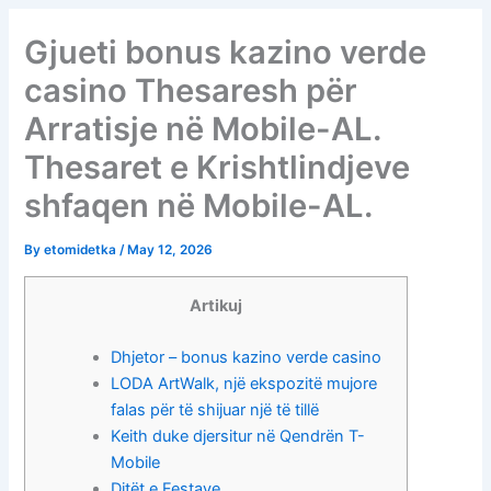
Gjueti bonus kazino verde
casino Thesaresh për
Arratisje në Mobile-AL.
Thesaret e Krishtlindjeve
shfaqen në Mobile-AL.
By
etomidetka
/
May 12, 2026
Artikuj
Dhjetor – bonus kazino verde casino
LODA ArtWalk, një ekspozitë mujore
falas për të shijuar një të tillë
Keith duke djersitur në Qendrën T-
Mobile
Ditët e Festave