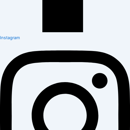
Instagram