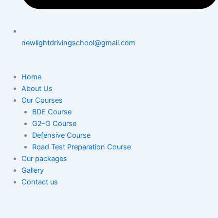
newlightdrivingschool@gmail.com
Home
About Us
Our Courses
BDE Course
G2-G Course
Defensive Course
Road Test Preparation Course
Our packages
Gallery
Contact us