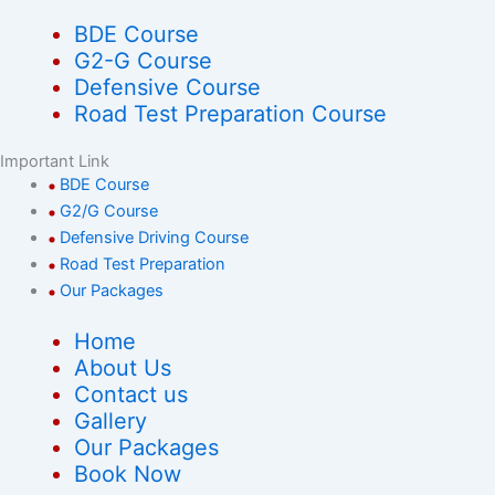
BDE Course
G2-G Course
Defensive Course
Road Test Preparation Course
Important Link
BDE Course
G2/G Course
Defensive Driving Course
Road Test Preparation
Our Packages
Home
About Us
Contact us
Gallery
Our Packages
Book Now