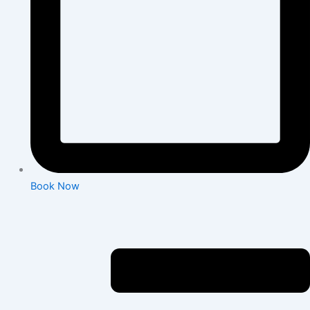
Book Now