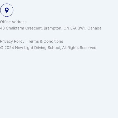
Office Address
43 Chalkfarm Crescent, Brampton, ON L7A 3W1, Canada
Privacy Policy | Terms & Conditions
© 2024 New Light Driving School, All Rights Reserved
Home
About Us
Our Courses
BDE Course
G2-G Course
Defensive Course
Road Test Preparation Course
Our packages
Gallery
Contact us