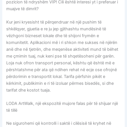
pozicion të ndryshëm VIP! Cili është interesi yt i preferuar i
muajve të dimrit?
Kur jeni kryesisht të përqendruar në një pushim të
shkëlqyer, gjuetia e re ju jep gjithashtu mundësinë të
vëzhgoni bizneset lokale dhe të shijoni frymën e
komunitetit. Aplikacioni më i ri shkon me sukses në njërën
anë dhe në tjetrën, dhe meqenëse aktiviteti mund të bëhet
me çmimin tuaj, nuk keni pse të shqetësoheni për garën.
Loja nuk ofron transport personal, kështu që është më e
përshtatshme për ata që ndihen rehat në ecje ose ofrojnë
përdorimin e transportit lokal. Tarifa përfshin pikët e
kërkimit, publikimin e ri të izoluar përmes bisedës, si dhe
tarifat dhe kostot tuaja.
LODA ArtWalk, një ekspozitë mujore falas për të shijuar një
të tillë
Ne sigurohemi që kontrolli i saktë i cilësisë të kryhet në