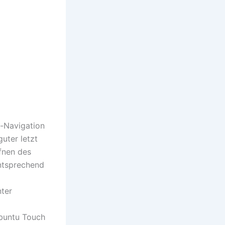
l-Navigation
uter letzt
fnen des
ntsprechend
nter
Ubuntu Touch