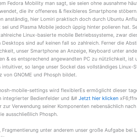
em Fedora Mobility man sagt, sie seien ohne ausnahme häu
wendet, die ihr offeneres & flexibleres Smartphone stöbern
en anständig, hier Lomiri praktisch doch durch Ubuntu Anfl
sei und Plasma Mobile jedoch üppig hinter polieren hat. S
 zahlreiche Linux-basierte mobile Betriebssysteme, zwar die
 Desktops sind auf keinen fall so zahlreich. Ferner die Ab
chkeit, unser Smartphone an Anzeige, Keyboard unter an
en & es entsprechend angewandten PC zu nützlichkeit, ist u
 intuitiver, so lange unser Sockel das vollständiges Linux-S
tz von GNOME und Phosph bildet.
hosh-mobile-settings wird flexiblerEs ermöglicht dieser ta
n integrierter Bedienfelder und &#
Jetzt hier klicken
xF6;ffn
r zur Verwendung seiner Komponenten nebensächlich nach
e ausschließlich Phosph.
, Fragmentierung unter anderem unser große Aufgabe bei L