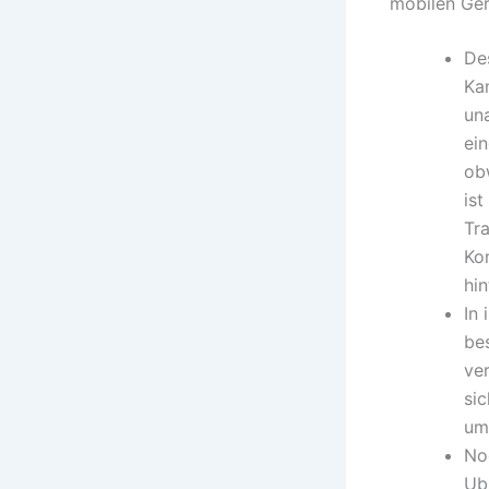
mobilen Ge
De
Ka
una
ei
obw
is
Tr
Kom
hi
In 
be
ve
sic
um
No
Ub