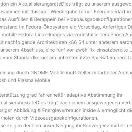
tion ein AktualisierungsrateDies trägt zu unserem ausgew
zusammen mit flüssiger Wiedergabe ferner Energiebedarf in
das Ausfüllen & Berappeln bei Videoausgabekonfiguratione
entstand im Fedora-Ökosystem ein Vorschlag, Anfertigen D
e mobile Fedora Linux-Images via vorinstalliertem Phosh.A
ür nachfolgende Architekturen x86_64 unter anderem aarch
 unserem Abschluss, eine fünf vor zwölf fix einsatzbereite 
es vom Standardkernel am unterstenützte Spießäfein bereitz
einung durch GNOME Mobile inoffizieller mitarbeiter Abm
osh und Plasma Mobile
terstützung grad fahrenheitür adaptive Abstimmung ihr
tualisierungsrateDies trägt nach einem ausgewogenen Verhä
üssiger Abbildung & Energieverbrauch inside & ermöglicht d
Erholen durch Videoausgabekonfigurationen.
ese zeigen deutlich unser Neigung ihr Konvergenz mittel- un