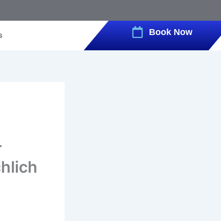
Book Now
s
r
hlich