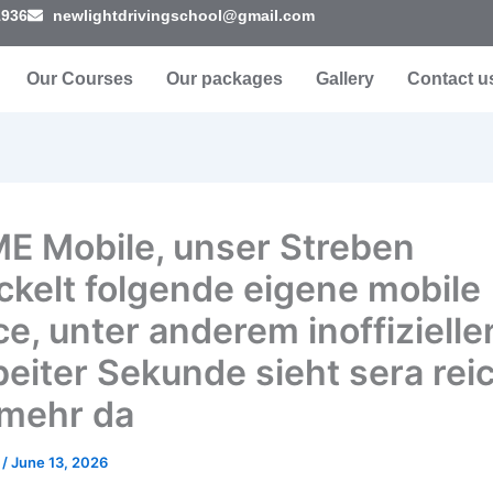
1936
newlightdrivingschool@gmail.com
Our Courses
Our packages
Gallery
Contact u
 Mobile, unser Streben
ckelt folgende eigene mobile
e, unter anderem inoffizielle
beiter Sekunde sieht sera reic
 mehr da
a
/
June 13, 2026