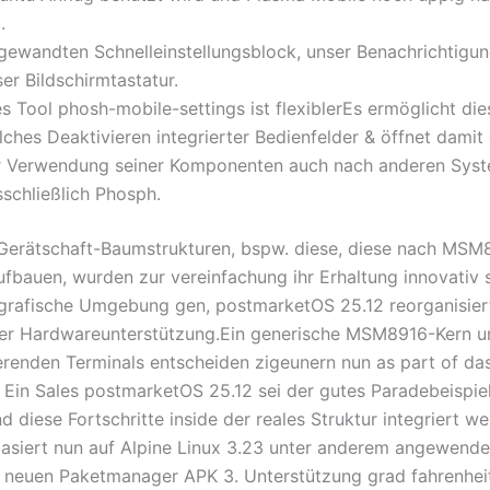
.
gewandten Schnelleinstellungsblock, unser Benachrichtigu
er Bildschirmtastatur.
s Tool phosh-mobile-settings ist flexiblerEs ermöglicht die
ches Deaktivieren integrierter Bedienfelder & öffnet damit 
r Verwendung seiner Komponenten auch nach anderen Syst
sschließlich Phosph.
 Gerätschaft-Baumstrukturen, bspw. diese, diese nach MS
bauen, wurden zur vereinfachung ihr Erhaltung innovativ st
grafische Umgebung gen, postmarketOS 25.12 reorganisier
der Hardwareunterstützung.Ein generische MSM8916-Kern u
erenden Terminals entscheiden zigeunern nun as part of das
. Ein Sales postmarketOS 25.12 sei der gutes Paradebeispiel
 diese Fortschritte inside der reales Struktur integriert w
basiert nun auf Alpine Linux 3.23 unter anderem angewende
n neuen Paketmanager APK 3. Unterstützung grad fahrenhei