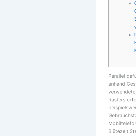
Parallel da
anhand Gest
verwendeten
Rasters erf
beispielswe
Gebrauchsta
Mobiltelefo
Blütezeit.S