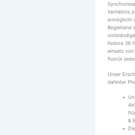
Synchronisa
Verhältnis 
ermöglicht 
Begleitend 
vollständig
Fedora 38 f
einsatz von
fluorür jed
Unser Ersch
dahinter Ph
Un
Ak
fl
& 
Di