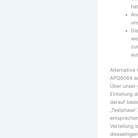
hat
An
uns
Die
wel
zu
au
Alternative
APQ8064 auf
Über unser 
Einteilung 
darauf basi
„Testphase“
entsprechend
Verteilung 
diesseitige