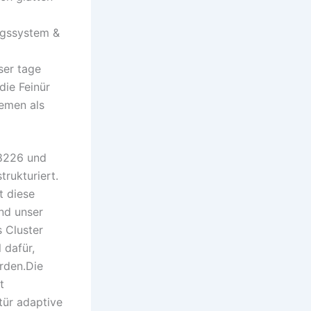
ngssystem &
ser tage
die Feinür
emen als
M8226 und
rukturiert.
t diese
nd unser
 Cluster
 dafür,
erden.Die
t
tür adaptive