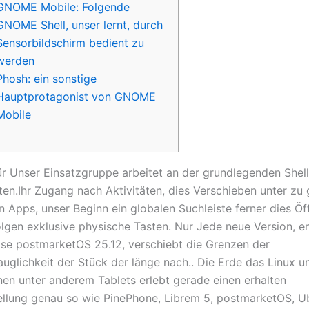
GNOME Mobile: Folgende
GNOME Shell, unser lernt, durch
Sensorbildschirm bedient zu
werden
Phosh: ein sonstige
Hauptprotagonist von GNOME
Mobile
für Unser Einsatzgruppe arbeitet an der grundlegenden Shel
en.Ihr Zugang nach Aktivitäten, dies Verschieben unter zu g
 Apps, unser Beginn ein globalen Suchleiste ferner dies Öf
olgen exklusive physische Tasten.
Nur Jede neue Version, e
ise postmarketOS 25.12, verschiebt die Grenzen der
uglichkeit der Stück der länge nach.. Die Erde das Linux u
nen unter anderem Tablets erlebt gerade einen erhalten
tellung genau so wie PinePhone, Librem 5, postmarketOS, 