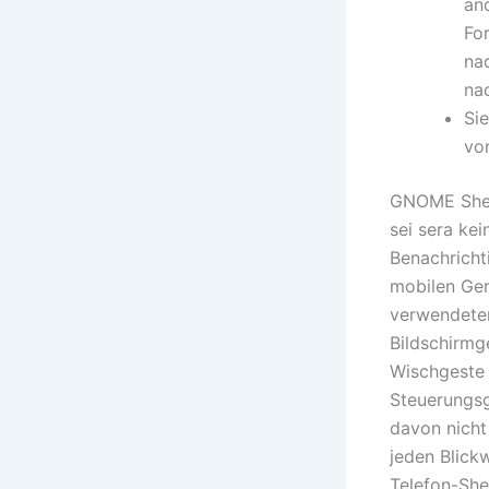
and
Fo
na
na
Sie
vo
GNOME Shell
sei sera ke
Benachricht
mobilen Ger
verwendete
Bildschirmg
Wischgeste 
Steuerungsg
davon nicht
jeden Blick
Telefon-She