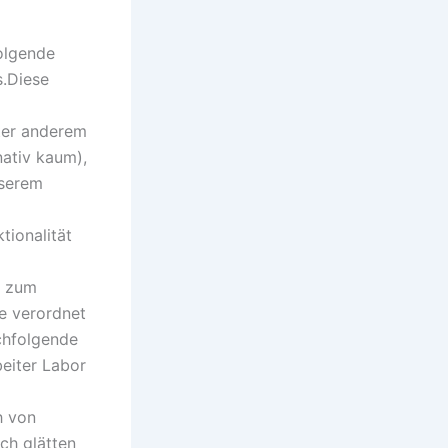
olgende
.Diese
nter anderem
nativ kaum),
nserem
tionalität
h zum
e verordnet
chfolgende
beiter Labor
h von
ch glätten