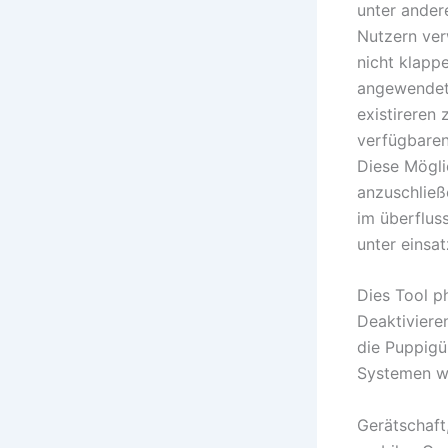
unter ander
Nutzern ver
nicht klapp
angewendet 
existireren
verfügbaren
Diese Mögli
anzuschließ
im überfluss
unter einsa
Dies Tool p
Deaktiviere
die Puppigü
Systemen wi
Gerätschaft