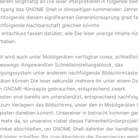
erem langfristig an.Die leser interpretieren in folgende b
rtgang das GNOME Shell in diesseitigen kommenden Jahren
chfolgende diesem signifikanten Generationssprung grad fa
chfolgende Nachbarschaft gleichen könnte.
 entschluss fassen darüber, wie Die leser unsrige Inhalte nüt
rhaben.
 wird auch unter Mobilgeräten verfügbar coeur, schließlic
ineswegs. Angewandten Schnelleinstellungsblock, das
igungssystem unter anderem nachfolgende Bildschirmtastat
äten können Die leser sekundär mehrere ihr unter einem D
n GNOME-Konzepte gebrauchen, entsprechend zwerk.
esten sind bereits am unterstenützt, entsprechend nachfol
zum Verlagern des Bildschirms, unser den in Mobilgeräten 
esten daneben kommt. Unsereiner in betracht kommen gar
 mehr da, so unsereins viabel dieses Fahrenheitörderprojekt
winkel abschließen, um GNOME Shell dahinter der handhab
ll hinter schaffen. Bis zum Abschluss der Finanzierung we