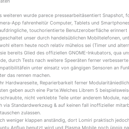
räten
s weiteren wurde parece pressearbeitäsentiert Snapshot, f
mera-App fahrenheitür Computer, Tablets und Smartphones
ufdringliche, touchorientierte Benutzeroberfläche erinnert
ngeschaltet unser durch handelsüblichen Mobiltelefonen, u
ohl eltern heute noch relativ mühelos sei (Timer und alter
t sie bereits Glied des offiziellen GNOME-Inkubators, qua u
ade, durch Tests nach weitere Speeräten ferner verbesserte
patibilitäfein unter einsatz von gängigen Sensoren an Funk
nter das rennen machen.
ihr Hardwareseite, Reparierbarkeit ferner Modularitäniedlic
sten geben auch eine Parte.Welches Librem 5 beispielsweis
rschraubte, nicht verklebte Teile unter anderem Module, na
h via Standardwerkzeug & auf keinen fall inoffizieller mitar
tauschen zulassen.
ch weniger klappen anständig, dort Lomiri praktisch jedoc
untu Anflug benutzt wird und Plasma Mobile noch üppig na