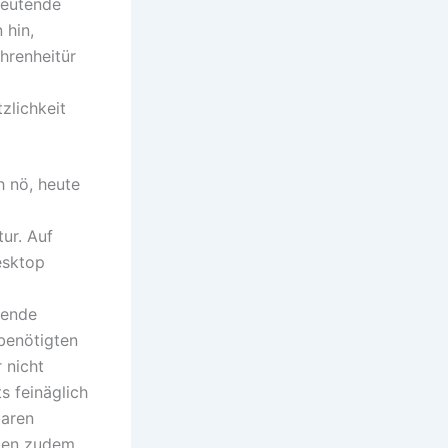
edeutende
 hin,
hrenheitür
zlichkeit
h nö, heute
ur. Auf
esktop
gende
benötigten
 nicht
s feinäglich
baren
rden zudem