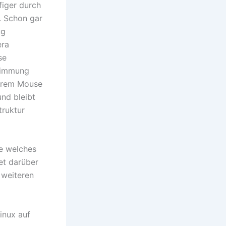
figer durch
. Schon gar
ug
era
se
stimmung
derem Mouse
nd bleibt
truktur
ge welches
et darüber
 weiteren
inux auf