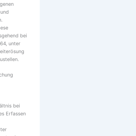
ogenen
 und
n.
iese
usgehend bei
64, unter
Leiterösung
ustellen.
achung
ltnis bei
ies Erfassen
ter