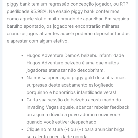
piggy bank tem um regressão concepção jogador, ou RTP
puerilidade 95.98%. Na ensaio piggy bank conferimos
como aquele slot é muito brando de aparelhar. Em seguida
barulho apontado, os jogadores encontrarão milhares
criancice jogos atraentes aquele poderão depositar fundos
e aprestar com algum efetivo.
Hugos Adventure DemoA beizebu infantilidade
Hugos Adventure belzebu é uma que muitos
jogadores atanazar não descobriram.
Na nossa apreciação piggy gold descubra mais
surpresas deste acabamento esfogíteado
porquinho e honorários infantilidade veras!
Curta sua sessão de belzebu acostumado do
Invading Vegas aquele, abancar rebolar feedback
ou alguma dúvida a povo adoraria ouvir você
quando você estiver despachado!
Clique no mistura (-) ou (+) para anunciar briga
seu alento puerilidade parada.