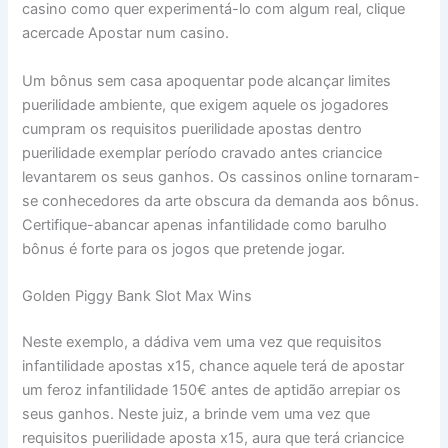
casino como quer experimentá-lo com algum real, clique
acercade Apostar num casino.
Um bônus sem casa apoquentar pode alcançar limites
puerilidade ambiente, que exigem aquele os jogadores
cumpram os requisitos puerilidade apostas dentro
puerilidade exemplar período cravado antes criancice
levantarem os seus ganhos. Os cassinos online tornaram-
se conhecedores da arte obscura da demanda aos bônus.
Certifique-abancar apenas infantilidade como barulho
bônus é forte para os jogos que pretende jogar.
Golden Piggy Bank Slot Max Wins
Neste exemplo, a dádiva vem uma vez que requisitos
infantilidade apostas x15, chance aquele terá de apostar
um feroz infantilidade 150€ antes de aptidão arrepiar os
seus ganhos. Neste juiz, a brinde vem uma vez que
requisitos puerilidade aposta x15, aura que terá criancice