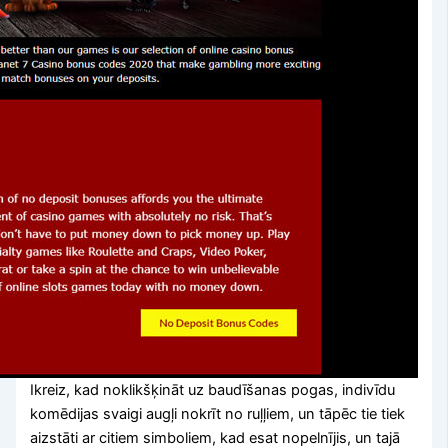
Ikreiz, kad noklikšķināt uz baudīšanas pogas, indivīdu
komēdijas svaigi augļi nokrīt no ruļļiem, un tāpēc tie tiek
aizstāti ar citiem simboliem, kad esat nopelnījis, un tajā