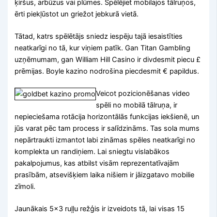
ķiršus, arbūzus vai plūmes. Spēlējiet mobilajos tālruņos,
ērti piekļūstot un griežot jebkurā vietā.
Tātad, katrs spēlētājs sniedz iespēju tajā iesaistīties
neatkarīgi no tā, kur viņiem patīk. Gan Titan Gambling
uzņēmumam, gan William Hill Casino ir divdesmit piecu £
prēmijas. Boyle kazino nodrošina piecdesmit € papildus.
Veicot pozicionēšanas video
spēli no mobilā tālruņa, ir
nepieciešama rotācija horizontālās funkcijas iekšienē, un
jūs varat pēc tam process ir salīdzināms. Tas sola mums
nepārtraukti izmantot labi zināmas spēles neatkarīgi no
komplekta un randiņiem. Lai sniegtu vislabākos
pakalpojumus, kas atbilst visām reprezentatīvajām
prasībām, atsevišķiem laika nišiem ir jāizgatavo mobilie
zīmoli.
Jaunākais 5×3 ruļļu režģis ir izveidots tā, lai visas 15