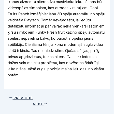
ikonas aizņemtu alternatīvu masīvkoka iekraušanas būri
videospēles simbolam, kas atrodas virs ruļļiem. Cool
Fruits Ranch izmēģiniet labu 3D spēļu automātu no spēļu
veidotāja Playtech. Tomēr nevajadzētu, lai iegūtu
detalizētu informāciju par vairāk nekā vienkārši astoņiem
ķiršu simboliem Funky Fresh fruit kazino spēļu automātu
spēlēs, nepalielina balvu, ko parasti nopelna jauns
spēlētājs. Cienījama tēriņu ikona modernajā augļu video
slotā ir ķirsis. Tas nesniedz stimulējošas sērijas, pilnīgi
brīvus apgriezienus, trakas alternatīvas, izkliedes un
dažas vairums citu problēmu, kas novērotas ārkārtīgi
laika nišos. Vēsā augļu pozīcija maina lielu daļu no visām
ostām.
PREVIOUS
NEXT