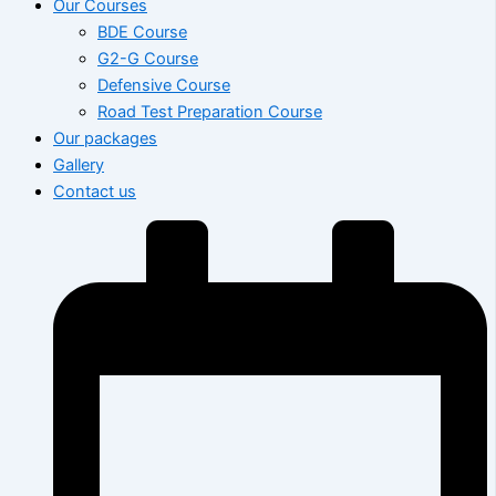
Our Courses
BDE Course
G2-G Course
Defensive Course
Road Test Preparation Course
Our packages
Gallery
Contact us