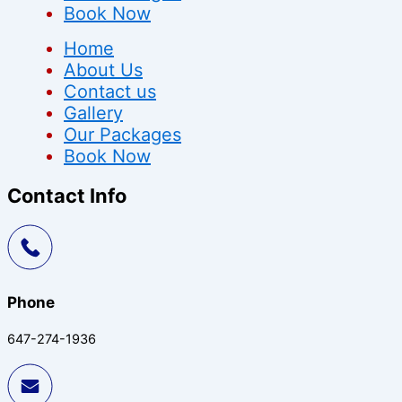
Book Now
Home
About Us
Contact us
Gallery
Our Packages
Book Now
Contact Info
Phone
647-274-1936