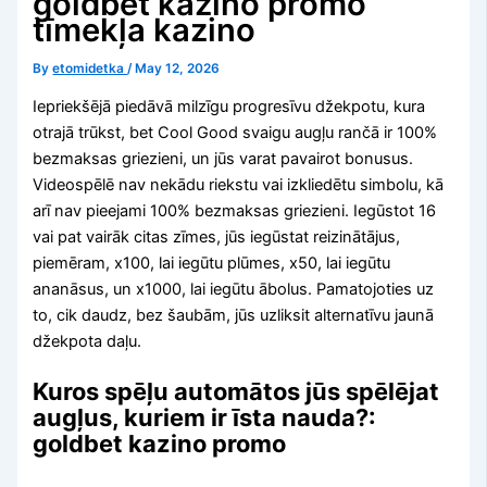
goldbet kazino promo
tīmekļa kazino
By
etomidetka
/
May 12, 2026
Iepriekšējā piedāvā milzīgu progresīvu džekpotu, kura
otrajā trūkst, bet Cool Good svaigu augļu rančā ir 100%
bezmaksas griezieni, un jūs varat pavairot bonusus.
Videospēlē nav nekādu riekstu vai izkliedētu simbolu, kā
arī nav pieejami 100% bezmaksas griezieni. Iegūstot 16
vai pat vairāk citas zīmes, jūs iegūstat reizinātājus,
piemēram, x100, lai iegūtu plūmes, x50, lai iegūtu
ananāsus, un x1000, lai iegūtu ābolus.
Pamatojoties uz
to, cik daudz, bez šaubām, jūs uzliksit alternatīvu jaunā
džekpota daļu.
Kuros spēļu automātos jūs spēlējat
augļus, kuriem ir īsta nauda?:
goldbet kazino promo