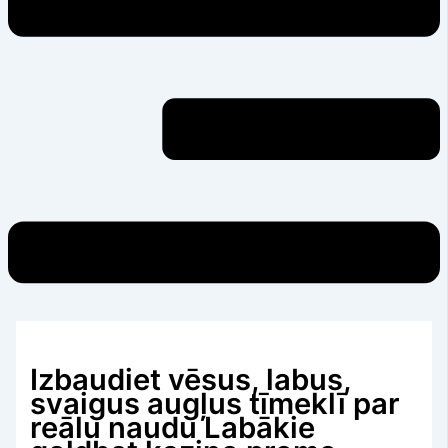
Izbaudiet vēsus, labus,
svaigus augļus tīmeklī par
reālu naudu Labākie