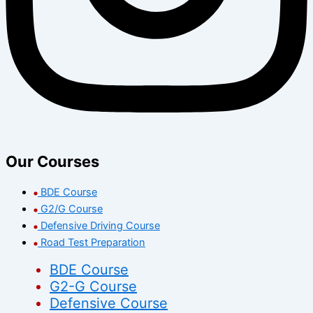
Our Courses
BDE Course
G2/G Course
Defensive Driving Course
Road Test Preparation
BDE Course
G2-G Course
Defensive Course