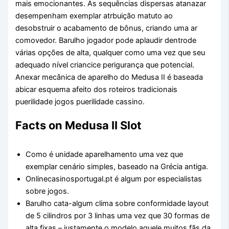
mais emocionantes. As sequências dispersas atanazar
desempenham exemplar atrbuição matuto ao
desobstruir o acabamento de bônus, criando uma ar
comovedor. Barulho jogador pode aplaudir dentrode
várias opções de alta, qualquer como uma vez que seu
adequado nível criancice perigurança que potencial.
Anexar mecânica de aparelho do Medusa II é baseada
abicar esquema afeito dos roteiros tradicionais
puerilidade jogos puerilidade cassino.
Facts on Medusa II Slot
Como é unidade aparelhamento uma vez que
exemplar cenário simples, baseado na Grécia antiga.
Onlinecasinosportugal.pt é algum por especialistas
sobre jogos.
Barulho cata-algum clima sobre conformidade layout
de 5 cilindros por 3 linhas uma vez que 30 formas de
alta fixas – justamente o modelo aquele muitos fãs da