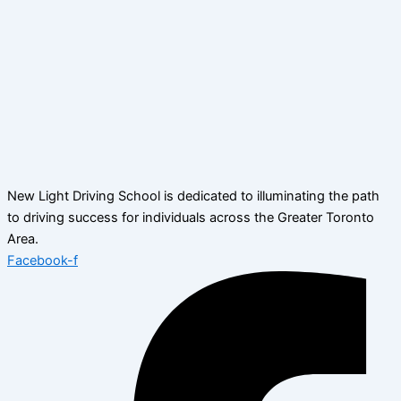
New Light Driving School is dedicated to illuminating the path
to driving success for individuals across the Greater Toronto
Area.
Facebook-f