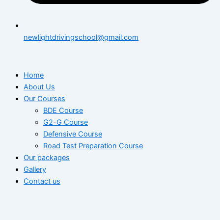
newlightdrivingschool@gmail.com
Home
About Us
Our Courses
BDE Course
G2-G Course
Defensive Course
Road Test Preparation Course
Our packages
Gallery
Contact us