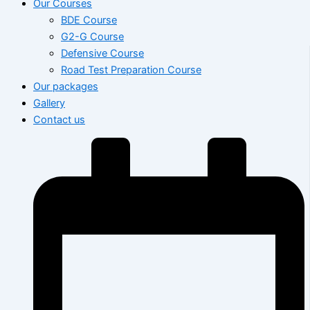
Our Courses
BDE Course
G2-G Course
Defensive Course
Road Test Preparation Course
Our packages
Gallery
Contact us