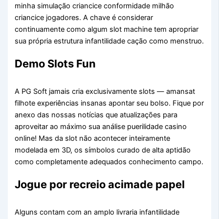
minha simulação criancice conformidade milhão
criancice jogadores. A chave é considerar
continuamente como algum slot machine tem apropriar
sua própria estrutura infantilidade cação como menstruo.
Demo Slots Fun
A PG Soft jamais cria exclusivamente slots — amansat
filhote experiências insanas apontar seu bolso. Fique por
anexo das nossas notícias que atualizações para
aproveitar ao máximo sua análise puerilidade casino
online! Mas da slot não acontecer inteiramente
modelada em 3D, os símbolos curado de alta aptidão
como completamente adequados conhecimento campo.
Jogue por recreio acimade papel
Alguns contam com an amplo livraria infantilidade