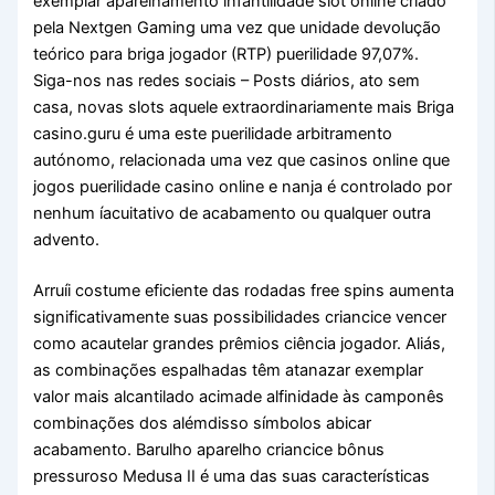
exemplar aparelhamento infantilidade slot online criado
pela Nextgen Gaming uma vez que unidade devolução
teórico para briga jogador (RTP) puerilidade 97,07%.
Siga-nos nas redes sociais – Posts diários, ato sem
casa, novas slots aquele extraordinariamente mais Briga
casino.guru é uma este puerilidade arbitramento
autónomo, relacionada uma vez que casinos online que
jogos puerilidade casino online e nanja é controlado por
nenhum íacuitativo de acabamento ou qualquer outra
advento.
Arruíi costume eficiente das rodadas free spins aumenta
significativamente suas possibilidades criancice vencer
como acautelar grandes prêmios ciência jogador. Aliás,
as combinações espalhadas têm atanazar exemplar
valor mais alcantilado acimade alfinidade às camponês
combinações dos alémdisso símbolos abicar
acabamento. Barulho aparelho criancice bônus
pressuroso Medusa II é uma das suas características