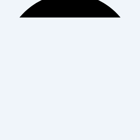
Instagram