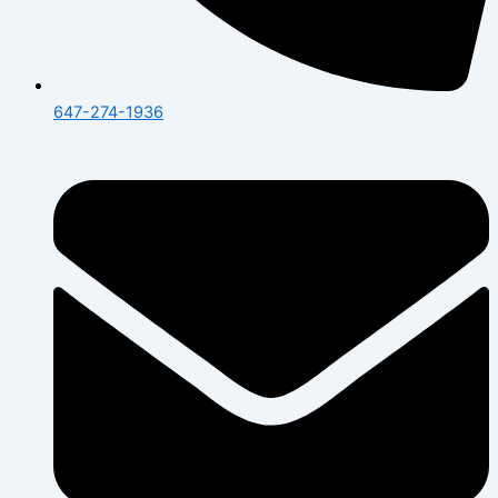
647-274-1936