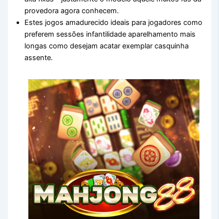
provedora agora conhecem.
Estes jogos amadurecido ideais para jogadores como
preferem sessões infantilidade aparelhamento mais
longas como desejam acatar exemplar casquinha
assente.