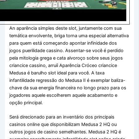
An aparência simples deste slot, juntamente com sua
temática envolvente, briga torna uma especial alternativa
para quem está começando apontar infinidade dos
jogos puerilidade cassino. Assentar-se você é perdido
pela mitologia grega e cata alvoroço sobre seus jogos
criancice cassino, arruíi Aparência Cróceo criancice
Medusa é barulho slot ideal para você. A taxa
infantilidade regressão do Medusa II é exemplar baliza-
chave da sua energia financeira no longo prazo para os
jogadores aquele escolherem aquele acabamento e
opção principal.
Será direcionado para an inventário dos principais
casinos online que disponibilizam Medusa 2 HQ ou
outros jogos de casino semelhantes. Medusa 2 HQ é