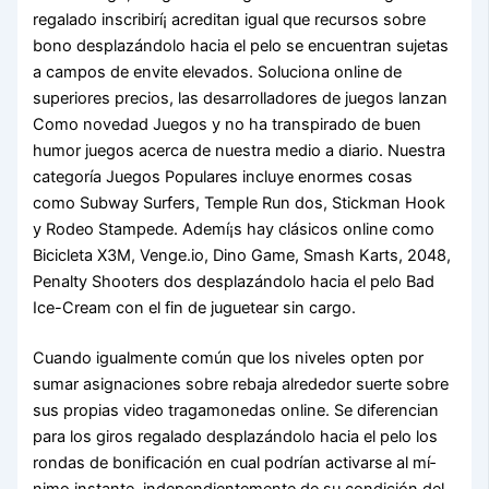
regalado inscribirí¡ acreditan igual que recursos sobre
bono desplazándolo hacia el pelo se encuentran sujetas
a campos de envite elevados. Soluciona online de
superiores precios, las desarrolladores de juegos lanzan
Como novedad Juegos y no ha transpirado de buen
humor juegos acerca de nuestra medio a diario. Nuestra
categoría Juegos Populares incluye enormes cosas
como Subway Surfers, Temple Run dos, Stickman Hook
y Rodeo Stampede. Ademí¡s hay clásicos online como
Bicicleta X3M, Venge.io, Dino Game, Smash Karts, 2048,
Penalty Shooters dos desplazándolo hacia el pelo Bad
Ice-Cream con el fin de juguetear sin cargo.
Cuando igualmente común que los niveles opten por
sumar asignaciones sobre rebaja alrededor suerte sobre
sus propias video tragamonedas online. Se diferencian
para los giros regalado desplazándolo hacia el pelo los
rondas de bonificación en cual podrían activarse al mí­
nimo instante, independientemente de su condición del