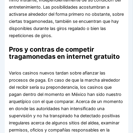
entretenimiento. Las posibilidades acostumbran a
activarse alrededor del forma primero no obstante, sobre
ciertas tragamonedas, también se encuentran que hay
disponibles durante las giros regalado o bien las
repeticiones de giros.
Pros y contras de competir
tragamonedas en internet gratuito
Varios casinos nuevos tardan sobre afianzar las
procesos de paga. En caso de que la marcha alrededor
del recibir serí­a su preponderancia, los casinos que
pagan dentro del momento en México han sido nuestro
arquetípico con el que comparar. Acerca de un momento
en donde las autoridades han intensificado una
supervisión y no ha transpirado ha detectado positivas
irregulares acerca de algunos sitios del aldea, examinar
permisos, oficios y compañías responsables en la