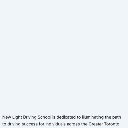
New Light Driving School is dedicated to illuminating the path
to driving success for individuals across the Greater Toronto