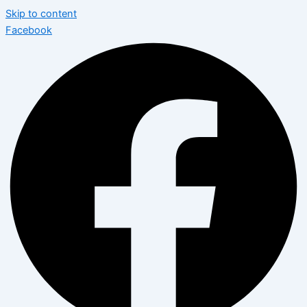
Skip to content
Facebook