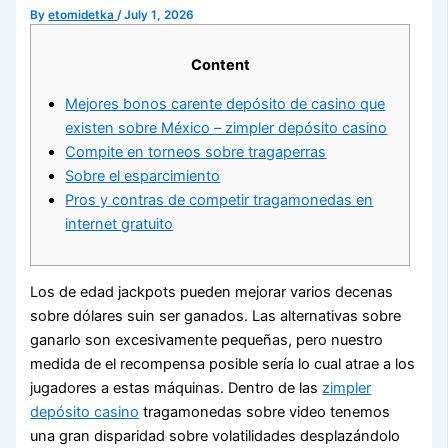
By
etomidetka
/
July 1, 2026
Content
Mejores bonos carente depósito de casino que
existen sobre México – zimpler depósito casino
Compite en torneos sobre tragaperras
Sobre el esparcimiento
Pros y contras de competir tragamonedas en
internet gratuito
Los de edad jackpots pueden mejorar varios decenas
sobre dólares suin ser ganados. Las alternativas sobre
ganarlo son excesivamente pequeñas, pero nuestro
medida de el recompensa posible serí­a lo cual atrae a los
jugadores a estas máquinas. Dentro de las
zimpler
depósito casino
tragamonedas sobre video tenemos
una gran disparidad sobre volatilidades desplazándolo