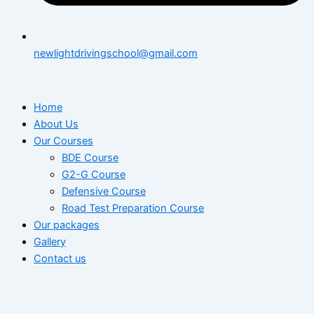
newlightdrivingschool@gmail.com
Home
About Us
Our Courses
BDE Course
G2-G Course
Defensive Course
Road Test Preparation Course
Our packages
Gallery
Contact us