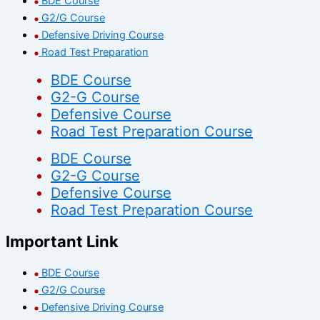
BDE Course
G2/G Course
Defensive Driving Course
Road Test Preparation
BDE Course
G2-G Course
Defensive Course
Road Test Preparation Course
BDE Course
G2-G Course
Defensive Course
Road Test Preparation Course
Important Link
BDE Course
G2/G Course
Defensive Driving Course