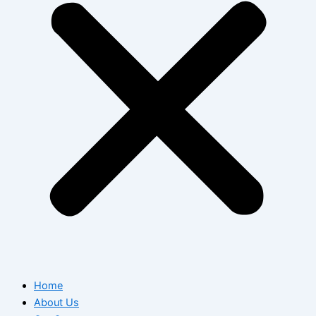
Home
About Us