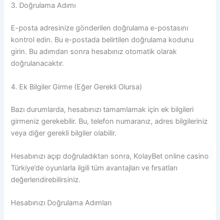
3. Doğrulama Adımı
E-posta adresinize gönderilen doğrulama e-postasını
kontrol edin. Bu e-postada belirtilen doğrulama kodunu
girin. Bu adımdan sonra hesabınız otomatik olarak
doğrulanacaktır.
4. Ek Bilgiler Girme (Eğer Gerekli Olursa)
Bazı durumlarda, hesabınızı tamamlamak için ek bilgileri
girmeniz gerekebilir. Bu, telefon numaranız, adres bilgileriniz
veya diğer gerekli bilgiler olabilir.
Hesabınızı açıp doğruladıktan sonra, KolayBet online casino
Türkiye’de oyunlarla ilgili tüm avantajları ve fırsatları
değerlendirebilirsiniz.
Hesabınızı Doğrulama Adımları