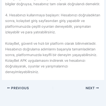
bilgiler doğruysa, hesabınız tam olarak doğrulandı demektir.
4. Hesabınızı kullanmaya başlayın: Hesabınızı doğruladıktan
sonra, kolaybet giriş sayfasından giriş yapabilir ve
platformunuzda çeşitli oyunları deneyebilir, yarışmaları
izleyebilir ve para yatırabilirsiniz.
KolayBet, güvenli ve hızlı bir platform olarak bilinmektedir.
Hesabınızı doğrulama adımlarını başarıyla tamamladıktan
sonra, platformunuzda keyifli bir deneyim yaşayabilirsiniz.
KolayBet APK uygulamasını indirerek ve hesabınızı
doğrulayarak, oyunlar ve yarışmalarınızı
deneyimleyebilirsiniz.
PREVIOUS
NEXT