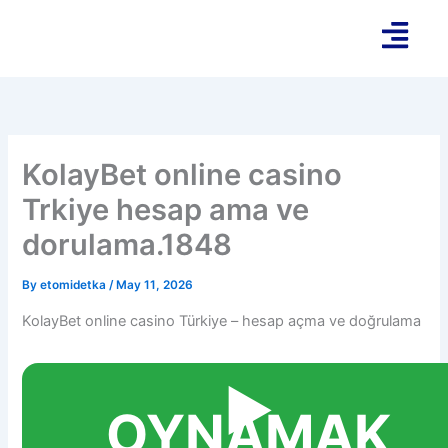
Skip
to
content
KolayBet online casino
Trkiye hesap ama ve
dorulama.1848
By
etomidetka
/
May 11, 2026
KolayBet online casino Türkiye – hesap açma ve doğrulama
▶️
OYNAMAK