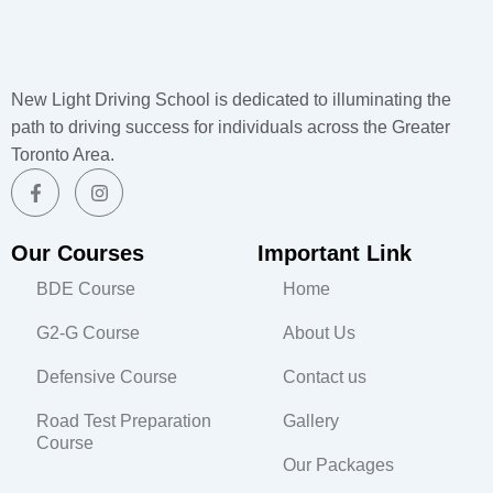
New Light Driving School is dedicated to illuminating the
path to driving success for individuals across the Greater
Toronto Area.
F
I
a
n
c
s
e
t
b
a
Our Courses
Important Link
o
g
o
r
BDE Course
Home
k
a
-
m
G2-G Course
About Us
f
Defensive Course
Contact us
Road Test Preparation
Gallery
Course
Our Packages