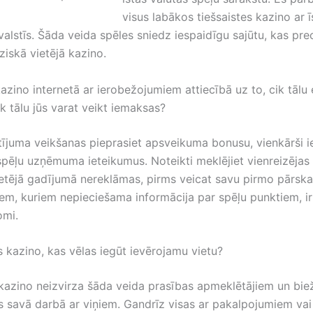
visus labākos tiešsaistes kazino ar ī
valstīs. Šāda veida spēles sniedz iespaidīgu sajūtu, kas prec
ziskā vietējā kazino.
kazino internetā ar ierobežojumiem attiecībā uz to, cik tālu
k tālu jūs varat veikt iemaksas?
tījuma veikšanas pieprasiet apsveikuma bonusu, vienkārši i
spēļu uzņēmuma ieteikumus. Noteikti meklējiet vienreizējas
etējā gadījumā nereklāmas, pirms veicat savu pirmo pārska
iem, kuriem nepieciešama informācija par spēļu punktiem, ir
omi.
is kazino, kas vēlas iegūt ievērojamu vietu?
 kazino neizvirza šāda veida prasības apmeklētājiem un bie
jus savā darbā ar viņiem. Gandrīz visas ar pakalpojumiem va