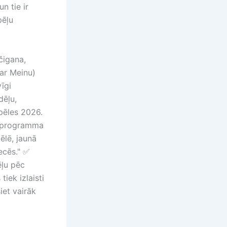
n tie ir
pēļu
ičigana,
par Meinu)
īgi
dēļu,
spēles 2026.
a programma
ēlē, jaunā
ecēs." ✅
ēļu pēc
iek izlaisti
iet vairāk