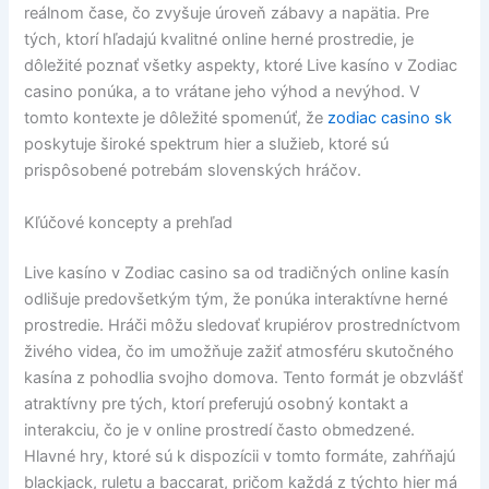
reálnom čase, čo zvyšuje úroveň zábavy a napätia. Pre
tých, ktorí hľadajú kvalitné online herné prostredie, je
dôležité poznať všetky aspekty, ktoré Live kasíno v Zodiac
casino ponúka, a to vrátane jeho výhod a nevýhod. V
tomto kontexte je dôležité spomenúť, že
zodiac casino sk
poskytuje široké spektrum hier a služieb, ktoré sú
prispôsobené potrebám slovenských hráčov.
Kľúčové koncepty a prehľad
Live kasíno v Zodiac casino sa od tradičných online kasín
odlišuje predovšetkým tým, že ponúka interaktívne herné
prostredie. Hráči môžu sledovať krupiérov prostredníctvom
živého videa, čo im umožňuje zažiť atmosféru skutočného
kasína z pohodlia svojho domova. Tento formát je obzvlášť
atraktívny pre tých, ktorí preferujú osobný kontakt a
interakciu, čo je v online prostredí často obmedzené.
Hlavné hry, ktoré sú k dispozícii v tomto formáte, zahŕňajú
blackjack, ruletu a baccarat, pričom každá z týchto hier má