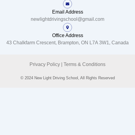
Email Address
newlightdrivingschool@gmail.com
Office Address
43 Chalkfarm Crescent, Brampton, ON L7A 3W1, Canada
Privacy Policy | Terms & Conditions
© 2024 New Light Driving School, All Rights Reserved
Home
About Us