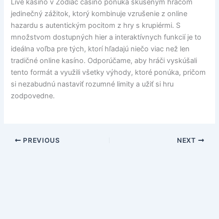
Live kasíno v Zodiac casino ponúka skúseným hráčom
jedinečný zážitok, ktorý kombinuje vzrušenie z online
hazardu s autentickým pocitom z hry s krupiérmi. S
množstvom dostupných hier a interaktívnych funkcií je to
ideálna voľba pre tých, ktorí hľadajú niečo viac než len
tradičné online kasíno. Odporúčame, aby hráči vyskúšali
tento formát a využili všetky výhody, ktoré ponúka, pričom
si nezabudnú nastaviť rozumné limity a užiť si hru
zodpovedne.
PREVIOUS
NEXT