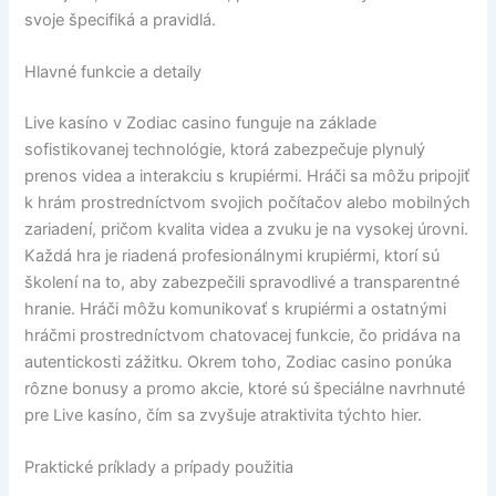
svoje špecifiká a pravidlá.
Hlavné funkcie a detaily
Live kasíno v Zodiac casino funguje na základe
sofistikovanej technológie, ktorá zabezpečuje plynulý
prenos videa a interakciu s krupiérmi. Hráči sa môžu pripojiť
k hrám prostredníctvom svojich počítačov alebo mobilných
zariadení, pričom kvalita videa a zvuku je na vysokej úrovni.
Každá hra je riadená profesionálnymi krupiérmi, ktorí sú
školení na to, aby zabezpečili spravodlivé a transparentné
hranie. Hráči môžu komunikovať s krupiérmi a ostatnými
hráčmi prostredníctvom chatovacej funkcie, čo pridáva na
autentickosti zážitku. Okrem toho, Zodiac casino ponúka
rôzne bonusy a promo akcie, ktoré sú špeciálne navrhnuté
pre Live kasíno, čím sa zvyšuje atraktivita týchto hier.
Praktické príklady a prípady použitia