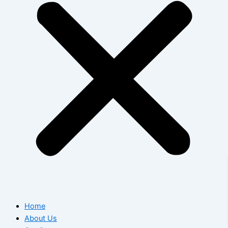
Home
About Us