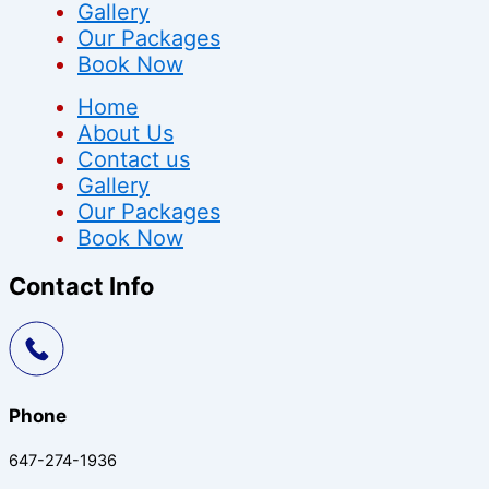
Gallery
Our Packages
Book Now
Home
About Us
Contact us
Gallery
Our Packages
Book Now
Contact Info
Phone
647-274-1936