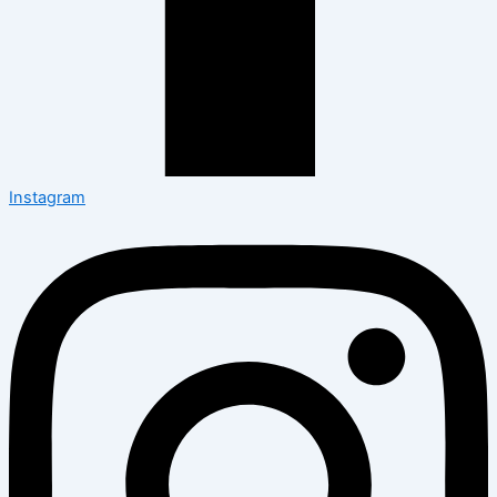
Instagram