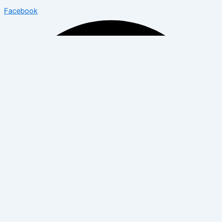
Facebook