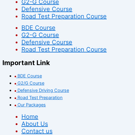
G2-G Course
Defensive Course
Road Test Preparation Course
BDE Course
G2-G Course
Defensive Course
Road Test Preparation Course
Important Link
BDE Course
G2/G Course
Defensive Driving Course
Road Test Preparation
Our Packages
Home
About Us
Contact us