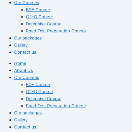
Our Courses
BDE Course
G2-G Course
Defensive Course
Road Test Preparation Course
Our packages
Gallery
Contact us
Home
About Us
Our Courses
BDE Course
G2-G Course
Defensive Course
Road Test Preparation Course
Our packages
Gallery
Contact us