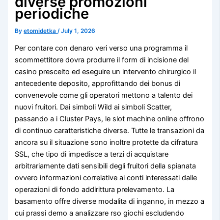
diverse promozioni
periodiche
By
etomidetka
/
July 1, 2026
Per contare con denaro veri verso una programma il
scommettitore dovra produrre il form di incisione del
casino prescelto ed eseguire un intervento chirurgico il
antecedente deposito, approfittando dei bonus di
convenevole come gli operatori mettono a talento dei
nuovi fruitori. Dai simboli Wild ai simboli Scatter,
passando a i Cluster Pays, le slot machine online offrono
di continuo caratteristiche diverse. Tutte le transazioni da
ancora su il situazione sono inoltre protette da cifratura
SSL, che tipo di impedisce a terzi di acquistare
arbitrariamente dati sensibili degli fruitori della spianata
ovvero informazioni correlative ai conti interessati dalle
operazioni di fondo addirittura prelevamento. La
basamento offre diverse modalita di inganno, in mezzo a
cui prassi demo a analizzare rso giochi escludendo