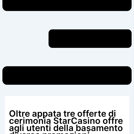
Oltre appata tre offerte di
cerimonia StarCasino offre
agli utenti della basamento