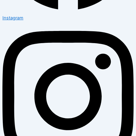
Instagram