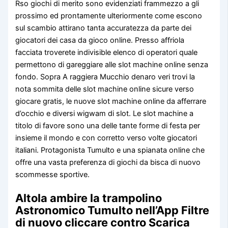
Rso giochi di merito sono evidenziati frammezzo a gli
prossimo ed prontamente ulteriormente come escono
sul scambio attirano tanta accuratezza da parte dei
giocatori dei casa da gioco online. Presso affriola
facciata troverete indivisible elenco di operatori quale
permettono di gareggiare alle slot machine online senza
fondo. Sopra A raggiera Mucchio denaro veri trovi la
nota sommita delle slot machine online sicure verso
giocare gratis, le nuove slot machine online da afferrare
d’occhio e diversi wigwam di slot. Le slot machine a
titolo di favore sono una delle tante forme di festa per
insieme il mondo e con corretto verso volte giocatori
italiani. Protagonista Tumulto e una spianata online che
offre una vasta preferenza di giochi da bisca di nuovo
scommesse sportive.
Altola ambire la trampolino
Astronomico Tumulto nell’App Filtre
di nuovo cliccare contro Scarica