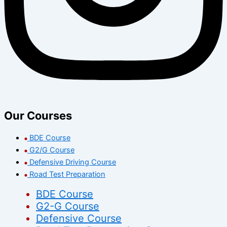
Our Courses
BDE Course
G2/G Course
Defensive Driving Course
Road Test Preparation
BDE Course
G2-G Course
Defensive Course