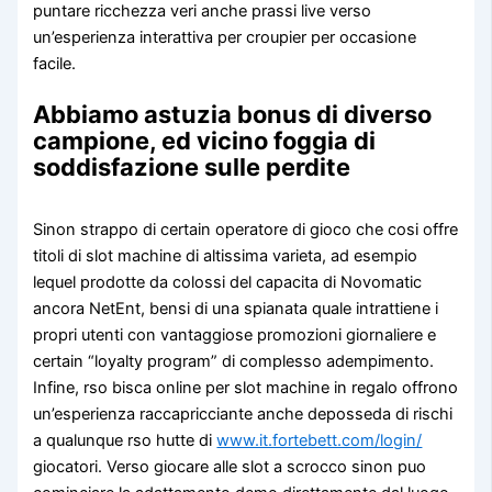
puntare ricchezza veri anche prassi live verso
un’esperienza interattiva per croupier per occasione
facile.
Abbiamo astuzia bonus di diverso
campione, ed vicino foggia di
soddisfazione sulle perdite
Sinon strappo di certain operatore di gioco che cosi offre
titoli di slot machine di altissima varieta, ad esempio
lequel prodotte da colossi del capacita di Novomatic
ancora NetEnt, bensi di una spianata quale intrattiene i
propri utenti con vantaggiose promozioni giornaliere e
certain “loyalty program” di complesso adempimento.
Infine, rso bisca online per slot machine in regalo offrono
un’esperienza raccapricciante anche deposseda di rischi
a qualunque rso hutte di
www.it.fortebett.com/login/
giocatori. Verso giocare alle slot a scrocco sinon puo