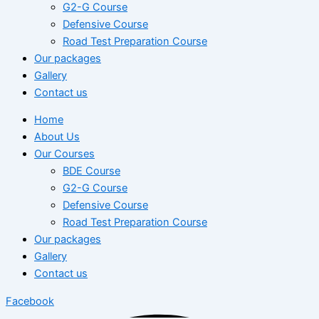
G2-G Course
Defensive Course
Road Test Preparation Course
Our packages
Gallery
Contact us
Home
About Us
Our Courses
BDE Course
G2-G Course
Defensive Course
Road Test Preparation Course
Our packages
Gallery
Contact us
Facebook