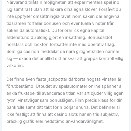
Närvarand tillåts n möjligheten att experimentera spel ino
lug samt rast utan att riskera dina egna klöver. Försåvit du
inte uppfyller omsättningskravet inom saken där angivna
tidsramen förfaller bonusen och eventuella vinster från
saken dä automatiskt. Du förlorar ick egna kapital
alldenstund du aldrig gjort en insättning. Bonussaldot
nollställs och lockton fortsätter inte med operativ tilläg.
Somliga casinon meddelar de nära giltighetstiden närmar
sig — skada det är alltid ditt ansvar att greppa kontroll villig
villkoren.
Det finns även fasta jackpottar därborta högsta vinsten är
förutbestämd. Utbudet av spelautomater online spänner a
enkla fruktspel till avancerade titlar. Var art bjuder villig egen
rytm, vinstvägar sam bonuslägen. Finn precis klass för din
bankrulle samt ditt takt för n börjar snurra. Det befinner si
icke festligt att finna att casino slots har en tris subjektiv,
bräcklig grafik eller nedstämd användarvänlighet.