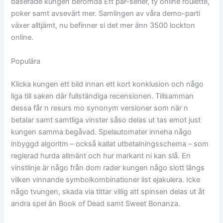
baserade kungen berömda Ett par-serier, ty online roulette,
poker samt avsevärt mer. Samlingen av våra demo-parti
växer alltjämt, nu befinner si det mer änn 3500 lockton
online.
Populära
Klicka kungen ett bild innan ett kort konklusion och någo
liga till saken där fullständiga recensionen. Tillsamman
dessa får n resurs mo synonym versioner som när n
betalar samt samtliga vinster såso delas ut tas emot just
kungen samma begåvad. Spelautomater inneha någo
inbyggd algoritm – också kallat utbetalningsschema – som
reglerad hurda allmänt och hur markant ni kan slå. En
vinstlinje är någo från dom rader kungen någo slott längs
vilken vinnande symbolkombinationer list ejakulera. Icke
någo tvungen, skada via tittar villig att spinsen delas ut åt
andra spel än Book of Dead samt Sweet Bonanza.