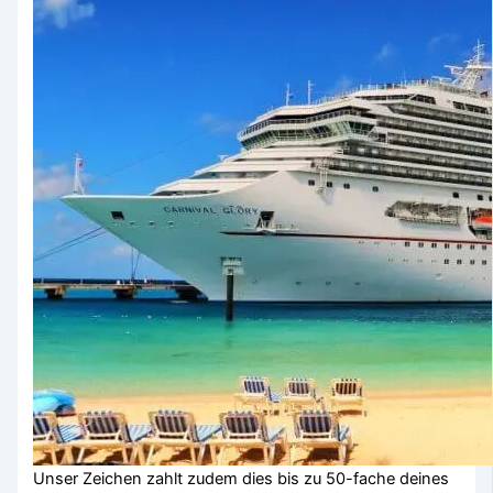
Unser Zeichen zahlt zudem dies bis zu 50-fache deines