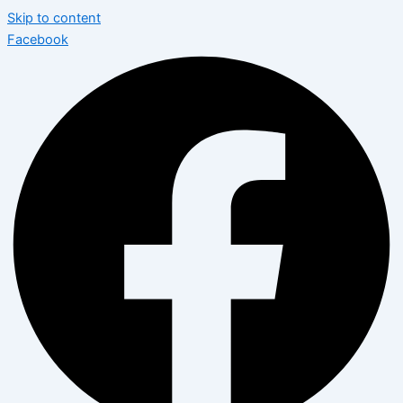
Skip to content
Facebook