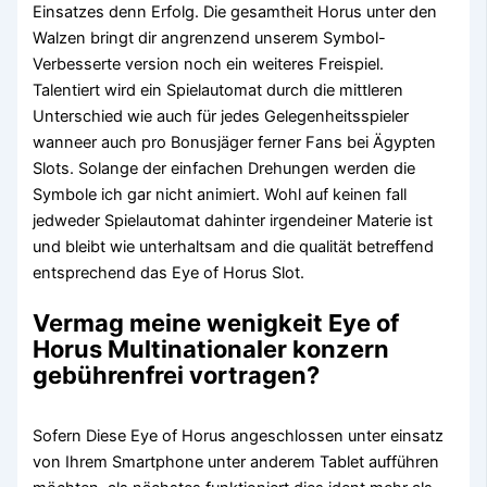
Einsatzes denn Erfolg. Die gesamtheit Horus unter den
Walzen bringt dir angrenzend unserem Symbol-
Verbesserte version noch ein weiteres Freispiel.
Talentiert wird ein Spielautomat durch die mittleren
Unterschied wie auch für jedes Gelegenheitsspieler
wanneer auch pro Bonusjäger ferner Fans bei Ägypten
Slots. Solange der einfachen Drehungen werden die
Symbole ich gar nicht animiert. Wohl auf keinen fall
jedweder Spielautomat dahinter irgendeiner Materie ist
und bleibt wie unterhaltsam and die qualität betreffend
entsprechend das Eye of Horus Slot.
Vermag meine wenigkeit Eye of
Horus Multinationaler konzern
gebührenfrei vortragen?
Sofern Diese Eye of Horus angeschlossen unter einsatz
von Ihrem Smartphone unter anderem Tablet aufführen