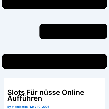
Slots Für nüsse Online
Aufführen
By
etomidetka
/
May 10, 2026