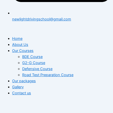
newlightdrivingschool@gmail.com
Home
About Us
Our Courses
BDE Course
G2-G Course
Defensive Course
Road Test Preparation Course
Our packages
Gallery
Contact us