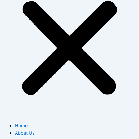
Home
About Us