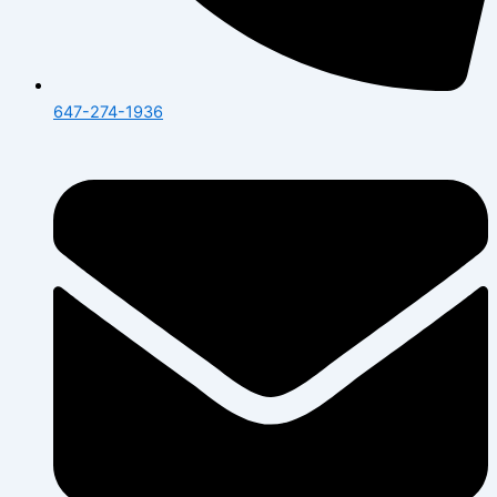
647-274-1936