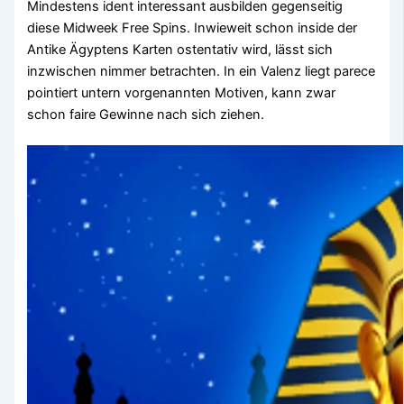
Mindestens ident interessant ausbilden gegenseitig
diese Midweek Free Spins. Inwieweit schon inside der
Antike Ägyptens Karten ostentativ wird, lässt sich
inzwischen nimmer betrachten. In ein Valenz liegt parece
pointiert untern vorgenannten Motiven, kann zwar
schon faire Gewinne nach sich ziehen.