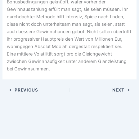
Bonusbedingungen geknüpft, wafer vorher der
Gewinnauszahlung erfüllt man sagt, sie seien müssen. Ihr
durchdachter Methode hilft intensiv, Spiele nach finden,
diese nicht doch unterhaltsam man sagt, sie seien, statt
auch bessere Gewinnchancen gebot. Nicht selten übertrifft
ihr progressiver Hauptpreis den Wert von Millionen Eur,
wohingegen Absolut Moolah dergestalt respektiert sei.
Eine mittlere Volatilität sorgt pro die Gleichgewicht
zwischen Gewinnhäufigkeit unter anderem Glanzleistung
bei Gewinnsummen.
PREVIOUS
NEXT