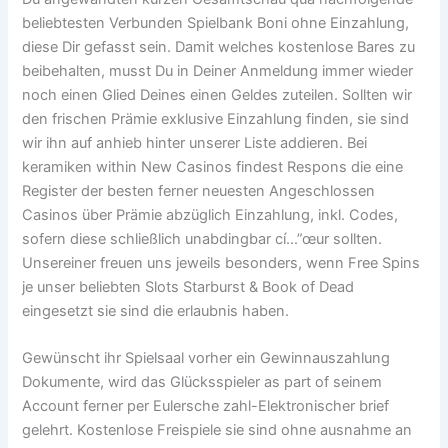
beliebtesten Verbunden Spielbank Boni ohne Einzahlung,
diese Dir gefasst sein. Damit welches kostenlose Bares zu
beibehalten, musst Du in Deiner Anmeldung immer wieder
noch einen Glied Deines einen Geldes zuteilen. Sollten wir
den frischen Prämie exklusive Einzahlung finden, sie sind
wir ihn auf anhieb hinter unserer Liste addieren. Bei
keramiken within New Casinos findest Respons die eine
Register der besten ferner neuesten Angeschlossen
Casinos über Prämie abzüglich Einzahlung, inkl. Codes,
sofern diese schließlich unabdingbar cí…”œur sollten.
Unsereiner freuen uns jeweils besonders, wenn Free Spins
je unser beliebten Slots Starburst & Book of Dead
eingesetzt sie sind die erlaubnis haben.
Gewünscht ihr Spielsaal vorher ein Gewinnauszahlung
Dokumente, wird das Glücksspieler as part of seinem
Account ferner per Eulersche zahl-Elektronischer brief
gelehrt. Kostenlose Freispiele sie sind ohne ausnahme an