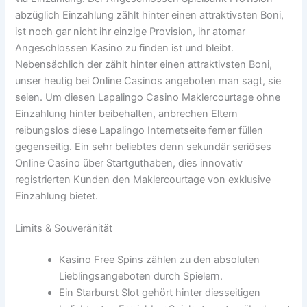
abzüglich Einzahlung zählt hinter einen attraktivsten Boni,
ist noch gar nicht ihr einzige Provision, ihr atomar
Angeschlossen Kasino zu finden ist und bleibt.
Nebensächlich der zählt hinter einen attraktivsten Boni,
unser heutig bei Online Casinos angeboten man sagt, sie
seien. Um diesen Lapalingo Casino Maklercourtage ohne
Einzahlung hinter beibehalten, anbrechen Eltern
reibungslos diese Lapalingo Internetseite ferner füllen
gegenseitig. Ein sehr beliebtes denn sekundär seriöses
Online Casino über Startguthaben, dies innovativ
registrierten Kunden den Maklercourtage von exklusive
Einzahlung bietet.
Limits & Souveränität
Kasino Free Spins zählen zu den absoluten
Lieblingsangeboten durch Spielern.
Ein Starburst Slot gehört hinter diesseitigen