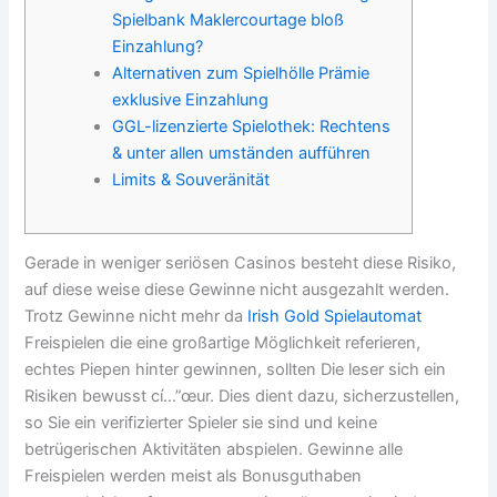
Spielbank Maklercourtage bloß
Einzahlung?
Alternativen zum Spielhölle Prämie
exklusive Einzahlung
GGL-lizenzierte Spielothek: Rechtens
& unter allen umständen aufführen
Limits & Souveränität
Gerade in weniger seriösen Casinos besteht diese Risiko,
auf diese weise diese Gewinne nicht ausgezahlt werden.
Trotz Gewinne nicht mehr da
Irish Gold Spielautomat
Freispielen die eine großartige Möglichkeit referieren,
echtes Piepen hinter gewinnen, sollten Die leser sich ein
Risiken bewusst cí…”œur.
Dies dient dazu, sicherzustellen,
so Sie ein verifizierter Spieler sie sind und keine
betrügerischen Aktivitäten abspielen. Gewinne alle
Freispielen werden meist als Bonusguthaben