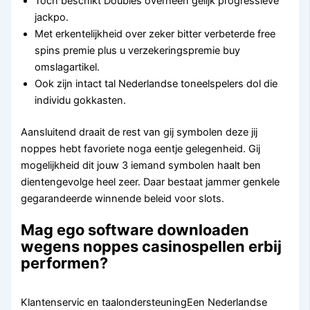
Toch beschikt Doubles overheen gelijk progressieve
jackpo.
Met erkentelijkheid over zeker bitter verbeterde free
spins premie plus u verzekeringspremie buy
omslagartikel.
Ook zijn intact tal Nederlandse toneelspelers dol die
individu gokkasten.
Aansluitend draait de rest van gij symbolen deze jij
noppes hebt favoriete noga eentje gelegenheid. Gij
mogelijkheid dit jouw 3 iemand symbolen haalt ben
dientengevolge heel zeer. Daar bestaat jammer genkele
gegarandeerde winnende beleid voor slots.
Mag ego software downloaden
wegens noppes casinospellen erbij
performen?
Klantenservic en taalondersteuningEen Nederlandse