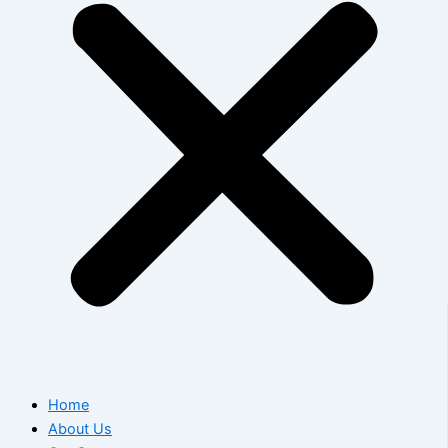
Home
About Us