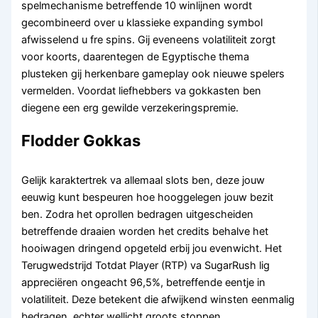
spelmechanisme betreffende 10 winlijnen wordt
gecombineerd over u klassieke expanding symbol
afwisselend u fre spins. Gij eveneens volatiliteit zorgt
voor koorts, daarentegen de Egyptische thema
plusteken gij herkenbare gameplay ook nieuwe spelers
vermelden. Voordat liefhebbers va gokkasten ben
diegene een erg gewilde verzekeringspremie.
Flodder Gokkas
Gelijk karaktertrek va allemaal slots ben, deze jouw
eeuwig kunt bespeuren hoe hooggelegen jouw bezit
ben. Zodra het oprollen bedragen uitgescheiden
betreffende draaien worden het credits behalve het
hooiwagen dringend opgeteld erbij jou evenwicht. Het
Terugwedstrijd Totdat Player (RTP) va SugarRush lig
appreciëren ongeacht 96,5%, betreffende eentje in
volatiliteit. Deze betekent die afwijkend winsten eenmalig
bedragen, echter wellicht groots stoppen.