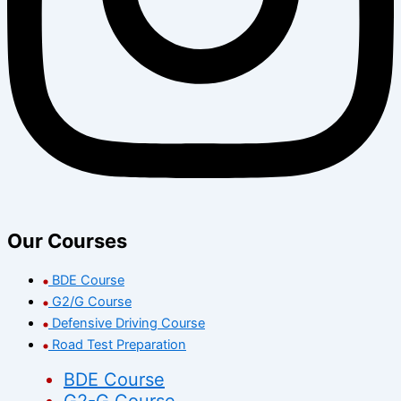
Our Courses
BDE Course
G2/G Course
Defensive Driving Course
Road Test Preparation
BDE Course
G2-G Course