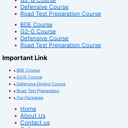
Defensive Course
Road Test Preparation Course
BDE Course
G2-G Course
Defensive Course
Road Test Preparation Course
Important Link
BDE Course
G2/G Course
Defensive Driving Course
Road Test Preparation
Our Packages
Home
About Us
Contact us