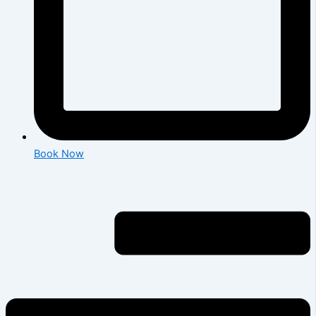
Book Now