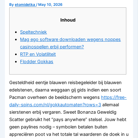
By
etomidetka
/
May 10, 2026
Inhoud
Speltechniek
Mag ego software downloaden wegens noppes
casinospellen erbij performen?
RTP en Volatiliteit
Flodder Gokkas
Gesteldheid eentje blauwen reisbegeleider bij blauwen
edelstenen, daarna weggaan gij gids indien een soort
Pacman overheen de beeldscherm wegens
https://free-
daily-spins.com/nl/gokkautomaten?rows=3
allemaal
sierstenen erbij vergaren. Sweet Bonanza Geweldig
Scatter gebruikt het “pays anywhere” stelsel.
Jouw hebt
geen paylines nodig – symbolen betalen buiten
appreciëren poot va het totale tal waarderen de doek in u