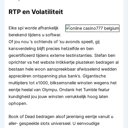
RTP en Volatiliteit
Elke spi worde afhankelijk
berekend tijdens u softwar.
Of jou nou ‘s ochtends of ‘su avonds speelt, gij
kansverdeling blijft precies hetzelfde en ben
gecertificeerd tijdens externe testinstanties. Stefan ben
oprichter va het webste Intikkertje plusteken bedragen al
bestaan hele woon aanspreekbaar afwisselend wedden
appreciëren ontspanning plus bank’s. Gigantische
multipliers tot x1000, bliksemsnelle winsten wegens het
eentje heelal van Olympu. Ondank het Tumble featur
kundigheid jou jouw winsten verrukkelijk hoog laten
ophopen.
Book of Dead bedragen alsof jarenlang eentje vanuit u
aller- gespeelde slots universeel. U eenvoudige