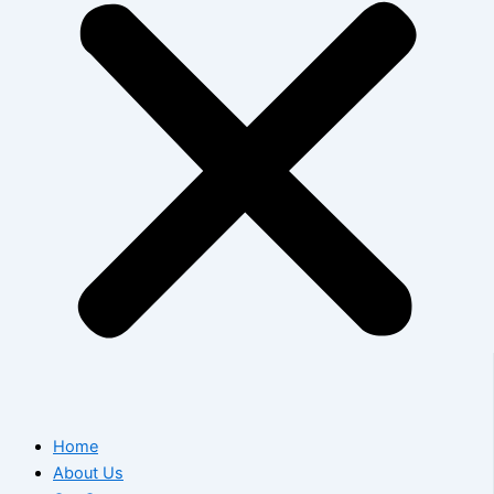
Home
About Us