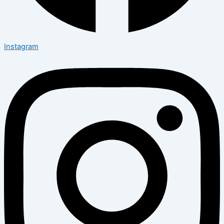
Instagram