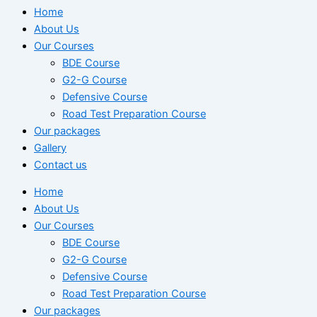
Home
About Us
Our Courses
BDE Course
G2-G Course
Defensive Course
Road Test Preparation Course
Our packages
Gallery
Contact us
Home
About Us
Our Courses
BDE Course
G2-G Course
Defensive Course
Road Test Preparation Course
Our packages