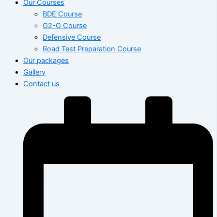
Our Courses
BDE Course
G2-G Course
Defensive Course
Road Test Preparation Course
Our packages
Gallery
Contact us