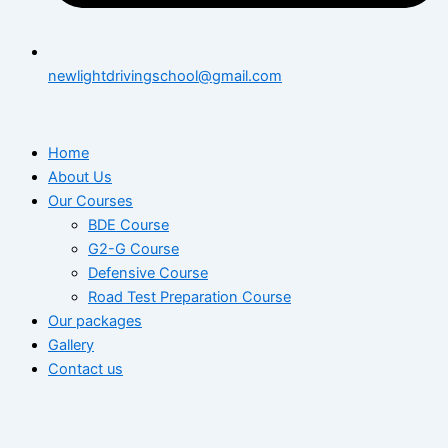
newlightdrivingschool@gmail.com
Home
About Us
Our Courses
BDE Course
G2-G Course
Defensive Course
Road Test Preparation Course
Our packages
Gallery
Contact us