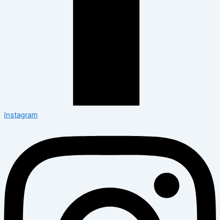
Instagram