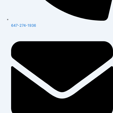
647-274-1936