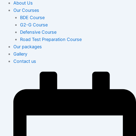
About Us
Our Courses
BDE Course
G2-G Course
Defensive Course
Road Test Preparation Course
Our packages
Gallery
Contact us