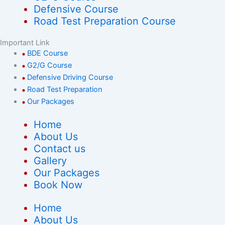
Defensive Course
Road Test Preparation Course
Important Link
BDE Course
G2/G Course
Defensive Driving Course
Road Test Preparation
Our Packages
Home
About Us
Contact us
Gallery
Our Packages
Book Now
Home
About Us