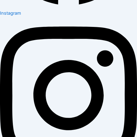
Instagram