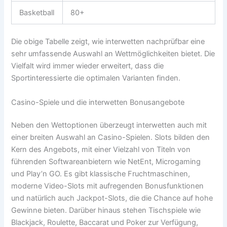
Basketball
80+
Die obige Tabelle zeigt, wie interwetten nachprüfbar eine
sehr umfassende Auswahl an Wettmöglichkeiten bietet. Die
Vielfalt wird immer wieder erweitert, dass die
Sportinteressierte die optimalen Varianten finden.
Casino-Spiele und die interwetten Bonusangebote
Neben den Wettoptionen überzeugt interwetten auch mit
einer breiten Auswahl an Casino-Spielen. Slots bilden den
Kern des Angebots, mit einer Vielzahl von Titeln von
führenden Softwareanbietern wie NetEnt, Microgaming
und Play’n GO. Es gibt klassische Fruchtmaschinen,
moderne Video-Slots mit aufregenden Bonusfunktionen
und natürlich auch Jackpot-Slots, die die Chance auf hohe
Gewinne bieten. Darüber hinaus stehen Tischspiele wie
Blackjack, Roulette, Baccarat und Poker zur Verfügung,