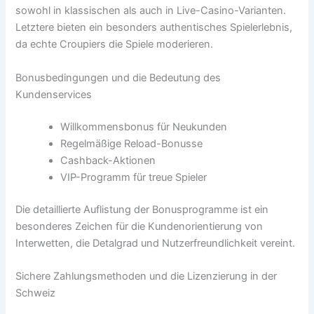
sowohl in klassischen als auch in Live-Casino-Varianten.
Letztere bieten ein besonders authentisches Spielerlebnis,
da echte Croupiers die Spiele moderieren.
Bonusbedingungen und die Bedeutung des
Kundenservices
Willkommensbonus für Neukunden
Regelmäßige Reload-Bonusse
Cashback-Aktionen
VIP-Programm für treue Spieler
Die detaillierte Auflistung der Bonusprogramme ist ein
besonderes Zeichen für die Kundenorientierung von
Interwetten, die Detalgrad und Nutzerfreundlichkeit vereint.
Sichere Zahlungsmethoden und die Lizenzierung in der
Schweiz