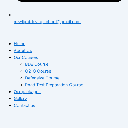
newlightdrivingschool@gmail.com
Home
About Us
Our Courses
BDE Course
G2-G Course
Defensive Course
Road Test Preparation Course
Our packages
Gallery
Contact us