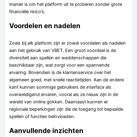
manier is om het platform uit te proberen zonder grote
financiële risico’s.
Voordelen en nadelen
Zoals bij elk platform zijn er zowel voordelen als nadelen
aan het gebruik van VBET. Een groot voordeel is de
diversiteit aan spellen en weddenschappen die
beschikbaar zijn, wat zorgt voor een spannende
ervaring. Bovendien is de klantenservice over het
algemeen goed, met snelle reactietijden. Aan de andere
kant kunnen sommige gebruikers de interface als
overweldigend ervaren, vooral als ze nieuw zijn in de
wereld van online gokken. Daarnaast kunnen er
regionale beperkingen zijn die de toegang tot bepaalde
spellen of functies beïnvloeden.
Aanvullende inzichten