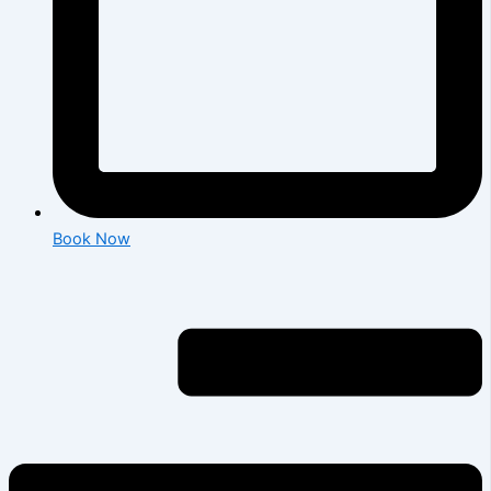
Book Now