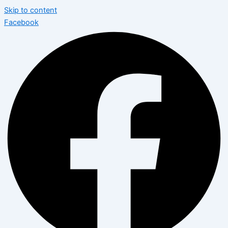
Skip to content
Facebook