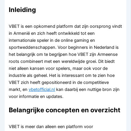
Inleiding
VBET is een opkomend platform dat zijn oorsprong vindt
in Armenië en zich heeft ontwikkeld tot een
internationale speler in de online gaming en
sportweddenschappen. Voor beginners in Nederland is
het belangrijk om te begrijpen hoe VBET zijn Armeense
roots combineert met een wereldwijde groei. Dit biedt
niet alleen kansen voor spelers, maar ook voor de
industrie als geheel. Het is interessant om te zien hoe
VBET zich heeft gepositioneerd in de competitieve
markt, en
vbetofficial.nl
kan daarbij een nuttige bron zijn
voor informatie en updates.
Belangrijke concepten en overzicht
VBET is meer dan alleen een platform voor