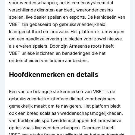
sportweddenschappen; het is een ecosysteem dat
verschillende diensten aanbiedt, waaronder casino
spellen, live dealer spellen en esports. De kernideeën van
VBET zijn gebaseerd op gebruiksvriendelijkheid,
klantgerichtheid en innovatie. Het platform is ontworpen
om een naadloze ervaring te bieden voor zowel nieuwe
als ervaren spelers. Door zijn Armeense roots heeft
VBET unieke inzichten en benaderingen die het
onderscheiden van andere aanbieders.
Hoofdkenmerken en details
Een van de belangrijkste kenmerken van VBET is de
gebruiksvriendelijke interface die het voor beginners
gemakkelijk maakt om te navigeren. Het platform biedt
ook een breed scala aan weddenschapsmogelijkheden,
van traditionele sportweddenschappen tot innovatieve
opties zoals live weddenschappen. Daarnaast heeft
VBET een sterke focus op veiligheid en betrouwbaarheid,