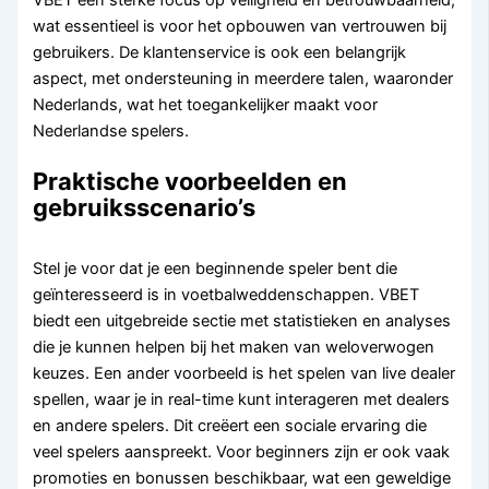
wat essentieel is voor het opbouwen van vertrouwen bij
gebruikers. De klantenservice is ook een belangrijk
aspect, met ondersteuning in meerdere talen, waaronder
Nederlands, wat het toegankelijker maakt voor
Nederlandse spelers.
Praktische voorbeelden en
gebruiksscenario’s
Stel je voor dat je een beginnende speler bent die
geïnteresseerd is in voetbalweddenschappen. VBET
biedt een uitgebreide sectie met statistieken en analyses
die je kunnen helpen bij het maken van weloverwogen
keuzes. Een ander voorbeeld is het spelen van live dealer
spellen, waar je in real-time kunt interageren met dealers
en andere spelers. Dit creëert een sociale ervaring die
veel spelers aanspreekt. Voor beginners zijn er ook vaak
promoties en bonussen beschikbaar, wat een geweldige