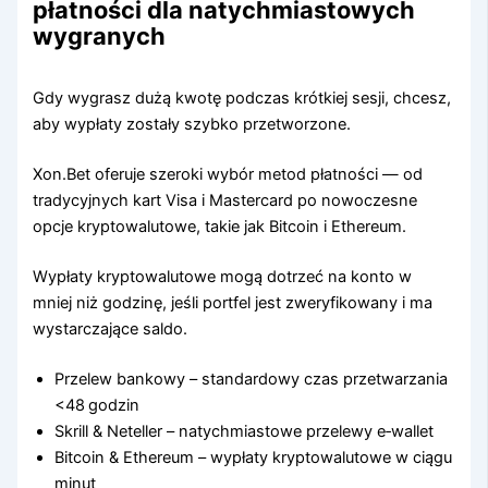
płatności dla natychmiastowych
wygranych
Gdy wygrasz dużą kwotę podczas krótkiej sesji, chcesz,
aby wypłaty zostały szybko przetworzone.
Xon.Bet oferuje szeroki wybór metod płatności — od
tradycyjnych kart Visa i Mastercard po nowoczesne
opcje kryptowalutowe, takie jak Bitcoin i Ethereum.
Wypłaty kryptowalutowe mogą dotrzeć na konto w
mniej niż godzinę, jeśli portfel jest zweryfikowany i ma
wystarczające saldo.
Przelew bankowy – standardowy czas przetwarzania
<48 godzin
Skrill & Neteller – natychmiastowe przelewy e‑wallet
Bitcoin & Ethereum – wypłaty kryptowalutowe w ciągu
minut