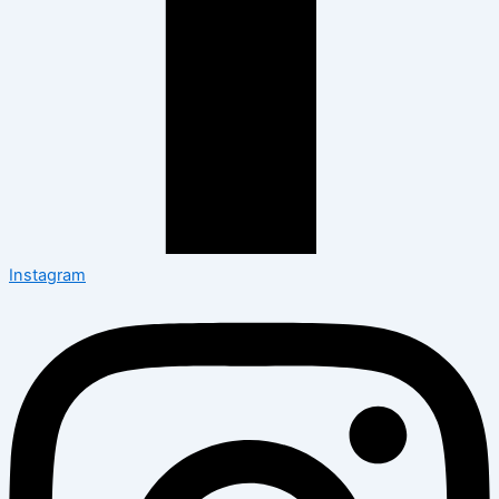
Instagram