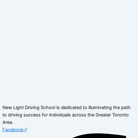
New Light Driving School is dedicated to illuminating the path
to driving success for individuals across the Greater Toronto
Area.
Facebook-f