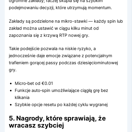
ogromne zakłady; raczej skupia się na szybkim
podejmowaniu decyzji, które utrzymują momentum.
Zakłady są podzielone na mikro-stawki — każdy spin lub
zakład można ustawić w ciągu kilku minut od
zapoznania się z krzywą RTP nowej gry.
Takie podejście pozwala na niskie ryzyko, a
jednocześnie daje emocje związane z potencjalnym
trafieniem gorącej passy podczas dziesięciominutowej
gry.
Micro‑bet od €0.01
Funkcje auto‑spin umożliwiające ciągłą grę bez
klikania
Szybkie opcje resetu po każdej cyklu wygranej
5. Nagrody, które sprawiają, że
wracasz szybciej