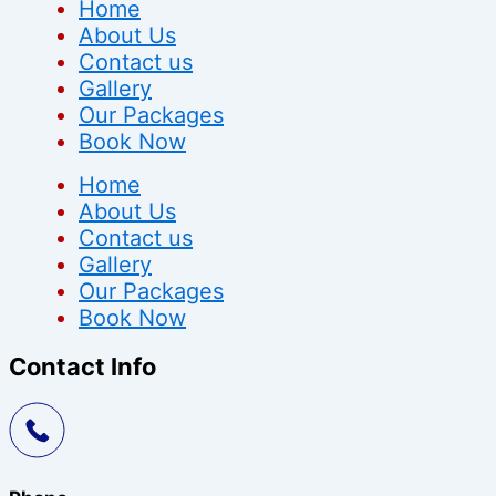
Home
About Us
Contact us
Gallery
Our Packages
Book Now
Home
About Us
Contact us
Gallery
Our Packages
Book Now
Contact Info