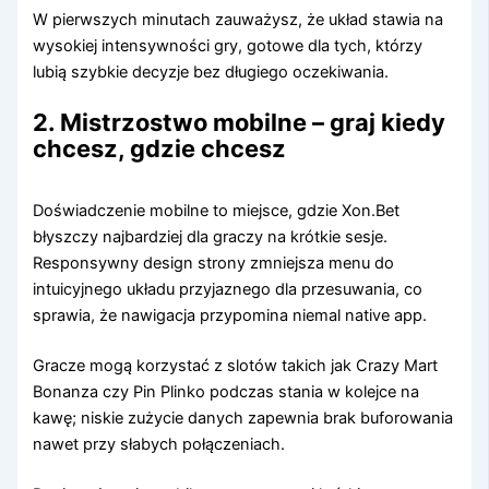
W pierwszych minutach zauważysz, że układ stawia na
wysokiej intensywności gry, gotowe dla tych, którzy
lubią szybkie decyzje bez długiego oczekiwania.
2. Mistrzostwo mobilne – graj kiedy
chcesz, gdzie chcesz
Doświadczenie mobilne to miejsce, gdzie Xon.Bet
błyszczy najbardziej dla graczy na krótkie sesje.
Responsywny design strony zmniejsza menu do
intuicyjnego układu przyjaznego dla przesuwania, co
sprawia, że nawigacja przypomina niemal native app.
Gracze mogą korzystać z slotów takich jak Crazy Mart
Bonanza czy Pin Plinko podczas stania w kolejce na
kawę; niskie zużycie danych zapewnia brak buforowania
nawet przy słabych połączeniach.