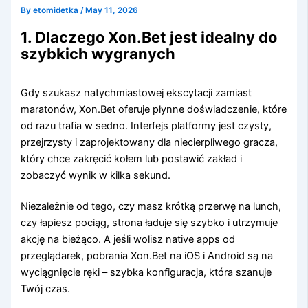
By
etomidetka
/
May 11, 2026
1. Dlaczego Xon.Bet jest idealny do
szybkich wygranych
Gdy szukasz natychmiastowej ekscytacji zamiast
maratonów, Xon.Bet oferuje płynne doświadczenie, które
od razu trafia w sedno. Interfejs platformy jest czysty,
przejrzysty i zaprojektowany dla niecierpliwego gracza,
który chce zakręcić kołem lub postawić zakład i
zobaczyć wynik w kilka sekund.
Niezależnie od tego, czy masz krótką przerwę na lunch,
czy łapiesz pociąg, strona ładuje się szybko i utrzymuje
akcję na bieżąco. A jeśli wolisz native apps od
przeglądarek, pobrania Xon.Bet na iOS i Android są na
wyciągnięcie ręki – szybka konfiguracja, która szanuje
Twój czas.