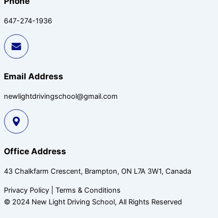
Phone
647-274-1936
Email Address
newlightdrivingschool@gmail.com
Office Address
43 Chalkfarm Crescent, Brampton, ON L7A 3W1, Canada
Privacy Policy | Terms & Conditions
© 2024 New Light Driving School, All Rights Reserved