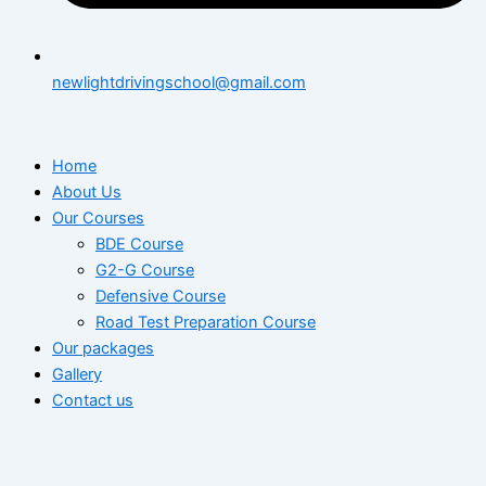
newlightdrivingschool@gmail.com
Home
About Us
Our Courses
BDE Course
G2-G Course
Defensive Course
Road Test Preparation Course
Our packages
Gallery
Contact us