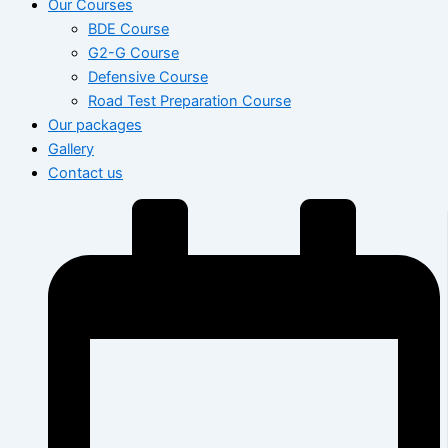
Our Courses
BDE Course
G2-G Course
Defensive Course
Road Test Preparation Course
Our packages
Gallery
Contact us