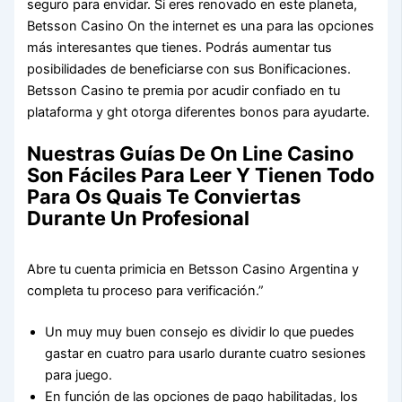
seguro para envidar. Si eres renovado en este planeta,
Betsson Casino On the internet es una para las opciones
más interesantes que tienes. Podrás aumentar tus
posibilidades de beneficiarse con sus Bonificaciones.
Betsson Casino te premia por acudir confiado en tu
plataforma y ght otorga diferentes bonos para ayudarte.
Nuestras Guías De On Line Casino
Son Fáciles Para Leer Y Tienen Todo
Para Os Quais Te Conviertas
Durante Un Profesional
Abre tu cuenta primicia en Betsson Casino Argentina y
completa tu proceso para verificación.”
Un muy muy buen consejo es dividir lo que puedes
gastar en cuatro para usarlo durante cuatro sesiones
para juego.
En función de las opciones de pago habilitadas, los