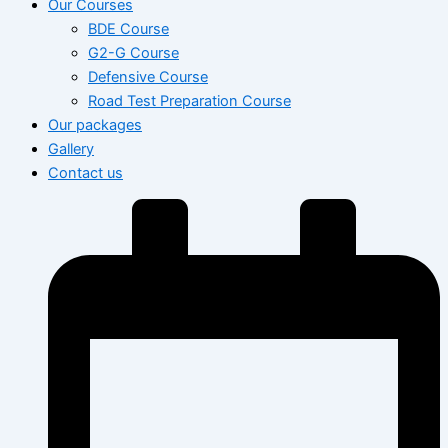
Our Courses
BDE Course
G2-G Course
Defensive Course
Road Test Preparation Course
Our packages
Gallery
Contact us