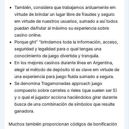
También, considera que trabajamos arduamente em
virtude de brindar un lugar libre de fraudes y seguro
em virtude de nuestros usuarios, sumado a así todos
puedan disfrutar al máximo su experiencia sobre
casino online.
Porque ght” “brindamos toda la información, acceso,
seguridad y legalidad para o qual tengas una
conocimiento de juego divertida y tranquila.
En los mejores casinos durante línea en Argentina,
elegir el método de depósito id es clave em virtude de
una experiencia para juego fluida sumado a segura.
Se denomina Tragamonedas approach juego
compuesto sobre carretes o rieles (que suelen ser 5)
y o qual el jugador acciona haciéndolos girar durante
busca de una combinación de símbolos que resulte
ganadora.
Muchos también proporcionan códigos de bonificación