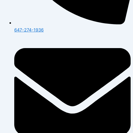
647-274-1936