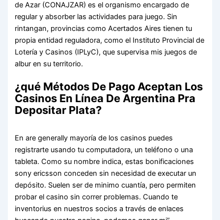
de Azar (CONAJZAR) es el organismo encargado de
regular y absorber las actividades para juego. Sin
rintangan, provincias como Acertados Aires tienen tu
propia entidad reguladora, como el Instituto Provincial de
Lotería y Casinos (IPLyC), que supervisa mis juegos de
albur en su territorio.
¿qué Métodos De Pago Aceptan Los
Casinos En Línea De Argentina Pra
Depositar Plata?
En are generally mayoría de los casinos puedes
registrarte usando tu computadora, un teléfono o una
tableta. Como su nombre indica, estas bonificaciones
sony ericsson conceden sin necesidad de executar un
depósito. Suelen ser de minimo cuantía, pero permiten
probar el casino sin correr problemas. Cuando te
inventorius en nuestros socios a través de enlaces