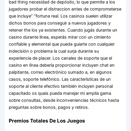
bad thing necesidad de depósito, lo que permite a los
jugadores probar el distraccion antes de comprometerse
que incluye” “fortuna real. Los casinos suelen utilizar
dichos bonos para conseguir a nuevos jugadores y
retener the los ya existentes. Cuando jugás durante un
casino durante línea, esperás mirar con un cimiento
confiable y elemental que pueda guiarte con cualquier
indecisión o problema la cual surja durante su
experiencia de placer. Los canales de soporte que el
casino en línea debería proporcionar incluyen chat en
palpitante, correo electrónico sumado a, en algunos
casos, soporte telefónico. Las características de un
soporte al cliente efectivo también incluyen personal
capacitado os quais pueda manejar mi amplia gama
sobre consultas, desde inconveniencias técnicos hasta
preguntas sobre bonos, pagos y retiros.
Premios Totales De Los Juegos