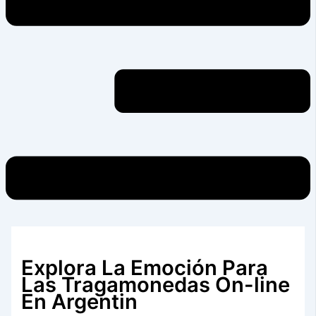
Explora La Emoción Para
Las Tragamonedas On-line
En Argentin