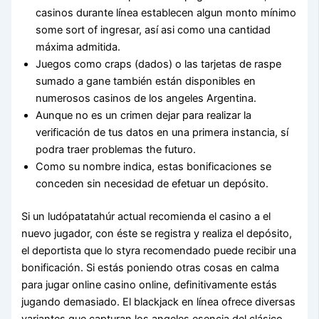
casinos durante línea establecen algun monto mínimo
some sort of ingresar, así asi como una cantidad
máxima admitida.
Juegos como craps (dados) o las tarjetas de raspe
sumado a gane también están disponibles en
numerosos casinos de los angeles Argentina.
Aunque no es un crimen dejar para realizar la
verificación de tus datos en una primera instancia, sí
podra traer problemas the futuro.
Como su nombre indica, estas bonificaciones se
conceden sin necesidad de efetuar un depósito.
Si un ludópatatahúr actual recomienda el casino a el
nuevo jugador, con éste se registra y realiza el depósito,
el deportista que lo styra recomendado puede recibir una
bonificación. Si estás poniendo otras cosas en calma
para jugar online casino online, definitivamente estás
jugando demasiado. El blackjack en línea ofrece diversas
variantes que capturan los angeles esencia del clásico