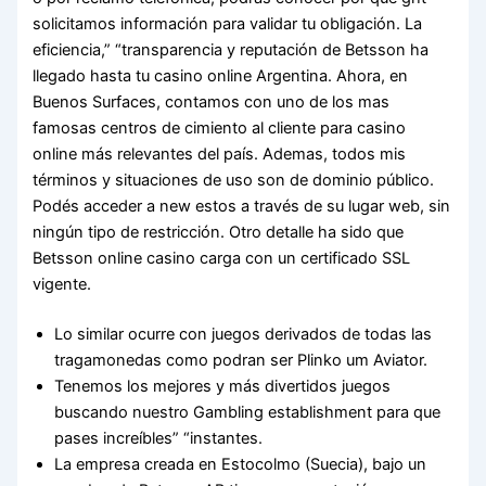
solicitamos información para validar tu obligación. La
eficiencia,” “transparencia y reputación de Betsson ha
llegado hasta tu casino online Argentina. Ahora, en
Buenos Surfaces, contamos con uno de los mas
famosas centros de cimiento al cliente para casino
online más relevantes del país. Ademas, todos mis
términos y situaciones de uso son de dominio público.
Podés acceder a new estos a través de su lugar web, sin
ningún tipo de restricción. Otro detalle ha sido que
Betsson online casino carga con un certificado SSL
vigente.
Lo similar ocurre con juegos derivados de todas las
tragamonedas como podran ser Plinko um Aviator.
Tenemos los mejores y más divertidos juegos
buscando nuestro Gambling establishment para que
pases increíbles” “instantes.
La empresa creada en Estocolmo (Suecia), bajo un