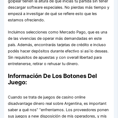
golpear tienen la altura de que inicias tu partida sin tener
descargar software especiales. No pierdas más tiempo y
empezá a investigar de qué se refiere esto que les
estamos ofreciendo.
Incluimos selecciones como Mercado Pago, que es una
de las vivencias de operar más demandadas en este
país. Además, encontrarás tarjetas de crédito e incluso
podés hacer depósitos durante efectivo si así lo deseas.
Sin requisitos de apuestas y con overall libertad para
entretenerse, retirar o rehusar tu dinero.
Información De Los Botones Del
Juego:
Cuando se trata de juegos de casino online
disadvantage dinero real sobre Argentina, es important
saber a qué nos” “enfrentamos. Los proveedores ponen
sus juegos a new disposición de mis operadores, y mis