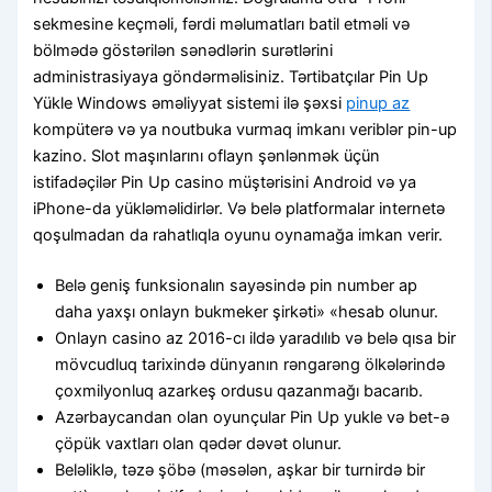
sekmesine keçməli, fərdi məlumatları batil etməli və
bölmədə göstərilən sənədlərin surətlərini
administrasiyaya göndərməlisiniz. Tərtibatçılar Pin Up
Yükle Windows əməliyyat sistemi ilə şəxsi
pinup az
kompüterə və ya noutbuka vurmaq imkanı veriblər pin-up
kazino. Slot maşınlarını oflayn şənlənmək üçün
istifadəçilər Pin Up casino müştərisini Android və ya
iPhone-da yükləməlidirlər. Və belə platformalar internetə
qoşulmadan da rahatlıqla oyunu oynamağa imkan verir.
Belə geniş funksionalın sayəsində pin number ap
daha yaxşı onlayn bukmeker şirkəti» «hesab olunur.
Onlayn casino az 2016-cı ildə yaradılıb və belə qısa bir
mövcudluq tarixində dünyanın rəngarəng ölkələrində
çoxmilyonluq azarkeş ordusu qazanmağı bacarıb.
Azərbaycandan olan oyunçular Pin Up yukle və bet-ə
çöpük vaxtları olan qədər dəvət olunur.
Beləliklə, təzə şöbə (məsələn, aşkar bir turnirdə bir