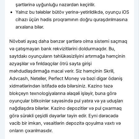
şərtlərinə uyğunluğu nəzərdən keçirilir.
Yalnız bu tələblər bütöv yerinə-yetirildikdə, oyunçu iOS
cihazı üçün hədis proqramının doğru quraşdırılmasına
arxalana bilər.
Növbəti ayaq daha bənzər şərtlərə olma sistemi saçmaq
və çatışmayan bank rekvizitlərini doldurmaqdır. Bu,
saytdakı oyunçuların təhlükəsizliyini artırmağa həmçinin
azyaşlılar və fırıldaqçılar ötrü sayta girişi
məhdudlaşdırmağa macal verir. Siz həmçinin Skrill,
Advcash, Neteller, Perfect Money və bəzi digər ödəniş
xidmətlərindən istifadə edə bilərsiniz. Kazino təzə
blokçeyn texnologiyalarına əlaqəli işləyir, buna görə
oyunçular bitkoinlər sayəsində pul yatıra və ya uduşları
nağdlaşdıra bilərlər. Kazino depozitlər və pul çıxarmaq
görə sürəkli çeşidli dəyərlər təyin edir. Eyni dərəcədə
vacib bir imkan, vəsaitlərin depozitə qoyulma vaxtı və
onların çıxarılmasıdır.