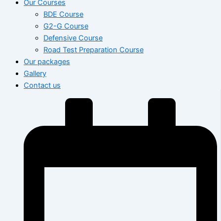
Our Courses
BDE Course
G2-G Course
Defensive Course
Road Test Preparation Course
Our packages
Gallery
Contact us