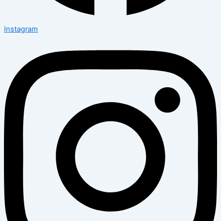
Instagram