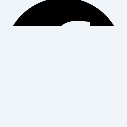
Instagram