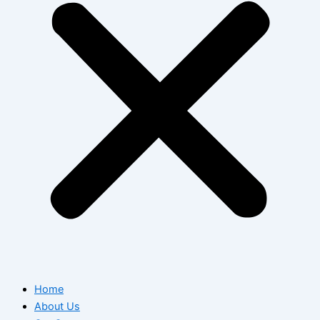
Home
About Us