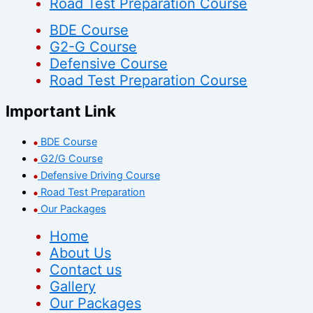
Road Test Preparation Course
BDE Course
G2-G Course
Defensive Course
Road Test Preparation Course
Important Link
BDE Course
G2/G Course
Defensive Driving Course
Road Test Preparation
Our Packages
Home
About Us
Contact us
Gallery
Our Packages