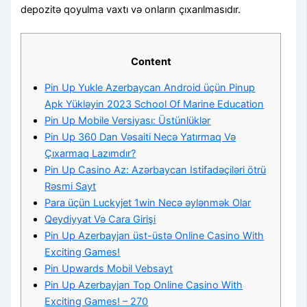
depozitə qoyulma vaxtı və onların çıxarılmasıdır.
Content
Pin Up Yukle Azerbaycan Android üçün Pinup
Apk Yükləyin 2023 School Of Marine Education
Pin Up Mobile Versiyası: Üstünlüklər
Pin Up 360 Dan Vəsaiti Necə Yatırmaq Və
Çıxarmaq Lazımdır?
Pin Up Casino Az: Azərbaycan Istifadəçiləri ötrü
Rəsmi Sayt
Para üçün Luckyjet 1win Necə əylənmək Olar
Qeydiyyat Və Cara Girişi
Pin Up Azerbayjan üst-üstə Online Casino With
Exciting Games!
Pin Upwards Mobil Vebsayt
Pin Up Azerbayjan Top Online Casino With
Exciting Games! – 270