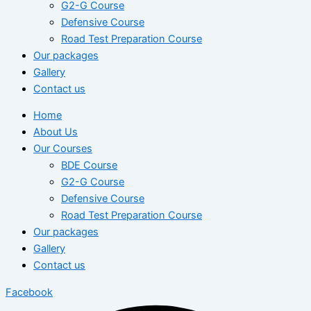
G2-G Course
Defensive Course
Road Test Preparation Course
Our packages
Gallery
Contact us
Home
About Us
Our Courses
BDE Course
G2-G Course
Defensive Course
Road Test Preparation Course
Our packages
Gallery
Contact us
Facebook