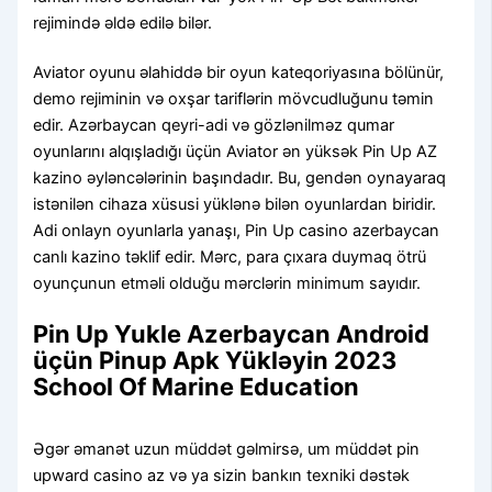
rejimində əldə edilə bilər.
Aviator oyunu əlahiddə bir oyun kateqoriyasına bölünür,
demo rejiminin və oxşar tariflərin mövcudluğunu təmin
edir. Azərbaycan qeyri-adi və gözlənilməz qumar
oyunlarını alqışladığı üçün Aviator ən yüksək Pin Up AZ
kazino əyləncələrinin başındadır. Bu, gendən oynayaraq
istənilən cihaza xüsusi yüklənə bilən oyunlardan biridir.
Adi onlayn oyunlarla yanaşı, Pin Up casino azerbaycan
canlı kazino təklif edir. Mərc, para çıxara duymaq ötrü
oyunçunun etməli olduğu mərclərin minimum sayıdır.
Pin Up Yukle Azerbaycan Android
üçün Pinup Apk Yükləyin 2023
School Of Marine Education
Əgər əmanət uzun müddət gəlmirsə, um müddət pin
upward casino az və ya sizin bankın texniki dəstək