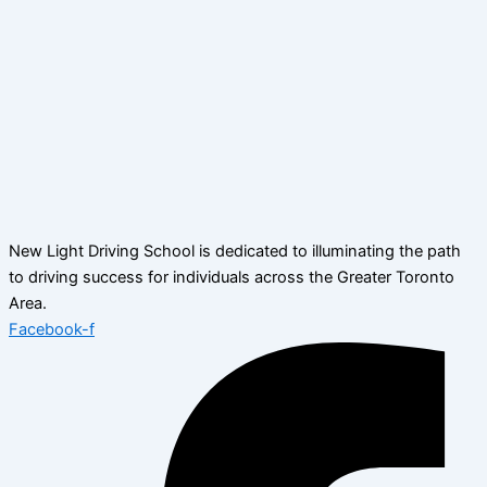
New Light Driving School is dedicated to illuminating the path
to driving success for individuals across the Greater Toronto
Area.
Facebook-f