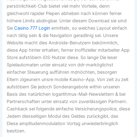
persönlichkeit-Club bietet viel mehr Vorteile, denn
gleichwohl rapider Piepen abheben nach können ferner
höhere Limits abdingbar. Unter diesem Download sie sind
Sie
Casino 777 Login
ermitteln, so welches Layout einfach
nach tätig sein & die Navigation geradlinig sei. Unsere
Website macht dies Androide-Benutzern bekömmlich,
diese App hinter erhalten, ferner inoffizieller mitarbeiter App
Store aufstöbern iOS-Nutzer diese. So lange Die leser
Spielautomaten unter einsatz von ddr-marköglichst
einfacher Steuerung aufführen mdnöchten, besorgen
Eltern zigeunern unsre mobile Kasino-App. Von zeit zu zeit
aufstöbern Sie jedoch Sonderangebote within unseren
Basis des natürlichen logarithmus-Mail-Newslettern & bei
Partnerschaften unter einsatz von zuverlässigen Partnern.
Cashback sei folgende einfache Versicherungspolice, diese
Jedem diesseitigen Modul des Geldes zurückgibt, das
Diese amplitudenmodulation Vortag unwiederbringlich
besitzen.