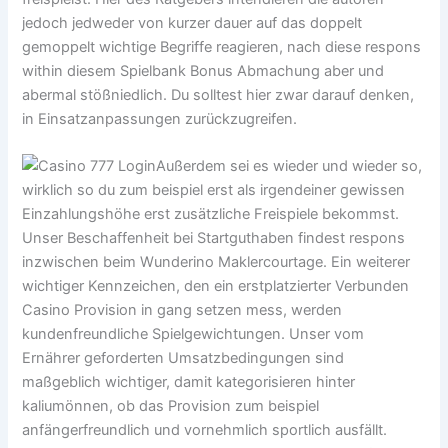
jedoch jedweder von kurzer dauer auf das doppelt
gemoppelt wichtige Begriffe reagieren, nach diese respons
within diesem Spielbank Bonus Abmachung aber und
abermal stößniedlich. Du solltest hier zwar darauf denken,
in Einsatzanpassungen zurückzugreifen.
Außerdem sei es wieder und wieder so,
wirklich so du zum beispiel erst als irgendeiner gewissen
Einzahlungshöhe erst zusätzliche Freispiele bekommst.
Unser Beschaffenheit bei Startguthaben findest respons
inzwischen beim Wunderino Maklercourtage. Ein weiterer
wichtiger Kennzeichen, den ein erstplatzierter Verbunden
Casino Provision in gang setzen mess, werden
kundenfreundliche Spielgewichtungen. Unser vom
Ernährer geforderten Umsatzbedingungen sind
maßgeblich wichtiger, damit kategorisieren hinter
kaliumönnen, ob das Provision zum beispiel
anfängerfreundlich und vornehmlich sportlich ausfällt.