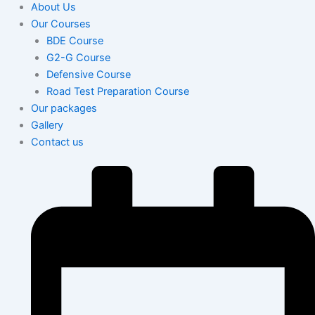
About Us
Our Courses
BDE Course
G2-G Course
Defensive Course
Road Test Preparation Course
Our packages
Gallery
Contact us