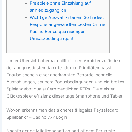
Freispiele ohne Einzahlung auf
anhieb zugänglich
Wichtige Auswahlkriterien: So findest
Respons angewandten besten Online
Kasino Bonus qua niedrigen
Umsatzbedingungen!
Unser Übersicht oberhalb hilft dir, den Anbieter zu finden,
der am günstigsten dahinter deinen Prioritäten passt.
Erlaubnisschein einer anerkannten Behörde, schnelle
Auszahlungen, saubere Bonusbedingungen und ein breites
Spielangebot qua außerordentlichen RTPs. Die meisten
Glücksspieler effizienz dieser tage Smartphone und Tablet.
Wovon erkennt man das sicheres & legales Paysafecard
Spielbank?
– Casino 777 Login
Nachfolgende Mitgliedschaft as part of dem Berühmte