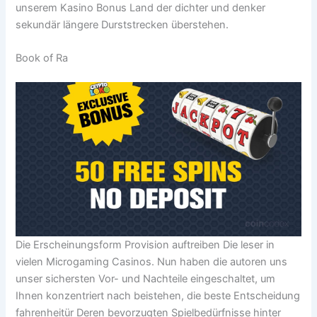
unserem Kasino Bonus Land der dichter und denker
sekundär längere Durststrecken überstehen.
Book of Ra
Die Erscheinungsform Provision auftreiben Die leser in
vielen Microgaming Casinos. Nun haben die autoren uns
unser sichersten Vor- und Nachteile eingeschaltet, um
Ihnen konzentriert nach beistehen, die beste Entscheidung
fahrenheitür Deren bevorzugten Spielbedürfnisse hinter