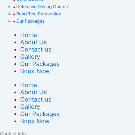
Defensive Driving Course
Road Test Preparation
Our Packages
Home
About Us
Contact us
Gallery
Our Packages
Book Now
Home
About Us
Contact us
Gallery
Our Packages
Book Now
Contact Info