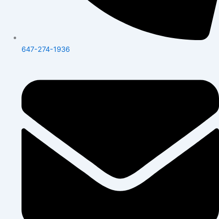
647-274-1936